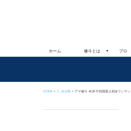
ホーム
修斗とは
プロ
HOME
Ｚ_未分類
アマ修斗 4/28 中四国新人戦&ワンマッ