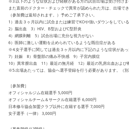
※3.以下のような症状および経験がある方の試合出場は受け付けま
また直前のドクター・チェックで異常が認められた方は、出場で
（参加費は返却されます。）予めご了承下さい。
1）過去３ヶ月以内に試合または練習でKOや強いダウンをしてい
2）脳出血 3）HIV、B型およびC型肝炎
4）網膜剥離 5）試合出場に充分な視力がない
6）医師に激しい運動を止められているような既往症がある
※4.女子選手に関しては過去３ヶ月以内に下記のような症状があ
7）妊娠 8）骨盤部の痛み不快感 9）子宮内膜症
10）異常膣出血 11）最近の無月経 12）最近の乳房出血および
※5.出場あたっては、協会へ選手登録を行う必要があります。（別
［参加費］
オフィシャルジム在籍選手 5,000円
オフィシャルチーム＆サークル在籍選手 6,000円
日本修斗協会加盟クラブ以外に在籍する選手 7,000円
女子選手（一律） 3,000円
［募集階級/12階級］