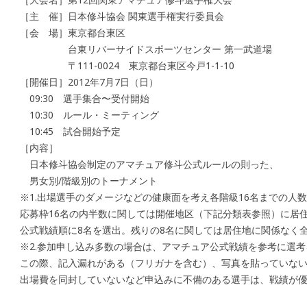
［主 催］日本修斗協会 関東選手権実行委員会
［会 場］東京都台東区
台東リバーサイドスポーツセンター 第一武道場
〒111-0024 東京都台東区今戸1-1-10
［開催日］2012年7月7日（日）
09:30 選手集合〜受付開始
10:30 ルール・ミーティング
10:45 試合開始予定
［内容］
日本修斗協会制定のアマチュア修斗公式ルールの則った、
男女別/階級別のトーナメント
※1.出場選手のダメージなどの健康面を考え各階級16名までの人
応募枠16名の内半数に関しては開催地区（下記分類表参照）に居
公式戦績順に8名を選出。残りの8名に関しては居住地に関係なく
※2.参加申し込み多数の場合は、アマチュア公式戦績を参考に選
この際、記入漏れがある（フリガナを含む）、写真を貼っていな
出場費を同封していないなど申込みに不備のある選手は、戦績が