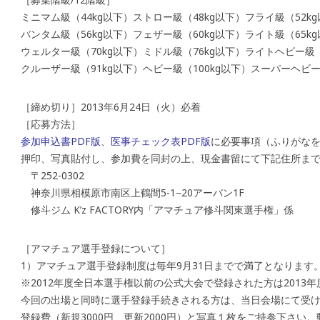
ミニマム級（44kg以下）ストロー級（48kg以下）フライ級（52k
バンタム級（56kg以下）フェザー級（60kg以下）ライト級（65k
ウェルター級（70kg以下）ミドル級（76kg以下）ライトヘビー級（
クルーザー級（91kg以下）ヘビー級（100kg以下）スーパーヘビー
［締め切り］2013年6月24日（火）必着
［応募方法］
参加申込書PDF版
、
医事チェック表PDF版
に必要事項（ふりがなを
押印、写真貼付し、参加費を同封の上、現金書留にて下記住所ま
〒252-0302
神奈川県相模原市南区上鶴間5-1−20アーバン1F
修斗ジム K’z FACTORY内「アマチュア修斗関東選手権」係
［アマチュア選手登録について］
1）アマチュア選手登録制度は毎年9月31日までで満了となります
※2012年度全日本選手権以前の公式大会で登録された方は2013
今回の出場と同時に選手登録手続きされる方は、当日会場にて受
登録費（新規3000円、更新2000円）と写真１枚をご持参下さい