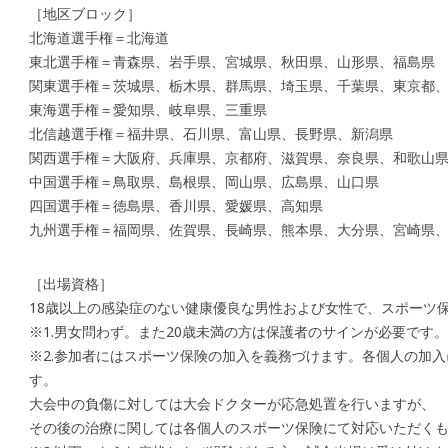
［地区ブロック］
北海道選手権＝北海道
東北選手権＝青森県、岩手県、宮城県、秋田県、山形県、福島県
関東選手権＝茨城県、栃木県、群馬県、埼玉県、千葉県、東京都
東海選手権＝愛知県、岐阜県、三重県
北信越選手権＝福井県、石川県、富山県、長野県、新潟県
関西選手権＝大阪府、兵庫県、京都府、滋賀県、奈良県、和歌山
中国選手権＝鳥取県、島根県、岡山県、広島県、山口県
四国選手権＝徳島県、香川県、愛媛県、高知県
九州選手権＝福岡県、佐賀県、長崎県、熊本県、大分県、宮崎県、
［出場資格］
18歳以上の感染症のない健康優良な男性および女性で、スポーツ
※1.男女問わず。また20歳未満の方は保護者のサインが必要です。
※2.参加者にはスポーツ保険の加入を義務づけます。各個人の加
す。
大会中の負傷に対しては大会ドクターが応急処置を行いますが、
その後の治療に関しては各個人のスポーツ保険にて対応いただく