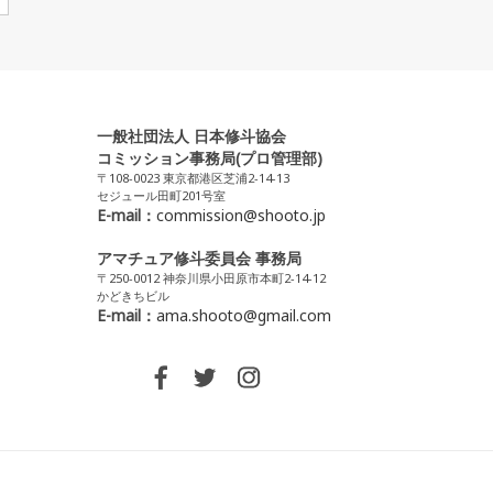
一般社団法人 日本修斗協会
コミッション事務局(プロ管理部)
〒108-0023 東京都港区芝浦2-14-13
セジュール田町201号室
E-mail：
commission@shooto.jp
アマチュア修斗委員会 事務局
〒250-0012 神奈川県小田原市本町2-14-12
かどきちビル
E-mail：
ama.shooto@gmail.com