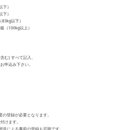
g以下）
g以下）
83kg以下）
級（100kg以上）
含む) すべて記入、
でお申込み下さい。
。
年度の登録が必要となります。
け付けます。
。郵送による事前の登録も可能です。