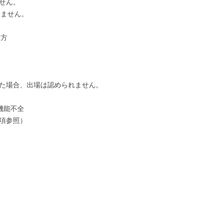
せん。
きません。
る方
った場合、出場は認められません。
機能不全
項参照）