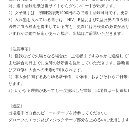
尚、選手登録用紙は当サイトからダウンロードが出来ます。
2）女子選手は、初期登録費1000円のみで選手登録可能です。更
3）入れ墨を入れている選手は、HIV、B型およびC型肝炎の血液
過去に血液検査を提出している方も、更新には再検査の必要があ
いずれかに陽性反応があった場合、出場はご辞退いただきます。
［注意事項］
1）怪我などで欠場となる場合は、主催者まですみやかに連絡して
また試合前日までに医師の診断書を提出していただきます。診断
びプロ修斗大会への出場が制限されます。
2）本大会に関するあらゆる著作権、肖像権、およびそれらに付帯
ります。
3）いかなる理由があっても一度提出した書類、出場費は一切返却
［追記］
出場選手は白色のビニールテープを持参してください。
グローブのエッジ及びマジックテープ部分を止めるのに使用しま