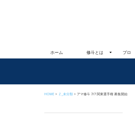
ホーム
修斗とは
プロ
HOME
Ｚ_未分類
アマ修斗 7/7 関東選手権 募集開始