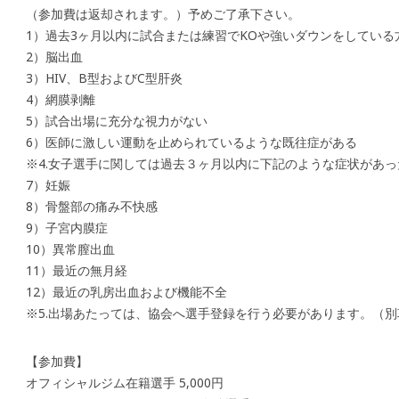
（参加費は返却されます。）予めご了承下さい。
1）過去3ヶ月以内に試合または練習でKOや強いダウンをしている
2）脳出血
3）HIV、B型およびC型肝炎
4）網膜剥離
5）試合出場に充分な視力がない
6）医師に激しい運動を止められているような既往症がある
※4.女子選手に関しては過去３ヶ月以内に下記のような症状があ
7）妊娠
8）骨盤部の痛み不快感
9）子宮内膜症
10）異常膣出血
11）最近の無月経
12）最近の乳房出血および機能不全
※5.出場あたっては、協会へ選手登録を行う必要があります。（別
【参加費】
オフィシャルジム在籍選手 5,000円