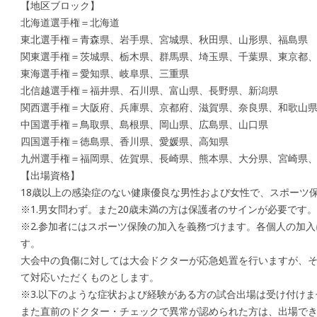
【地区ブロック】
北海道選手権＝北海道
東北選手権＝青森県、岩手県、宮城県、秋田県、山形県、福島県
関東選手権＝茨城県、栃木県、群馬県、埼玉県、千葉県、東京都
東海選手権＝愛知県、岐阜県、三重県
北信越選手権＝福井県、石川県、富山県、長野県、新潟県
関西選手権＝大阪府、兵庫県、京都府、滋賀県、奈良県、和歌山
中国選手権＝鳥取県、島根県、岡山県、広島県、山口県
四国選手権＝徳島県、香川県、愛媛県、高知県
九州選手権＝福岡県、佐賀県、長崎県、熊本県、大分県、宮崎県、
【出場資格】
18歳以上の感染症のない健康優良な男性および女性で、スポーツ
※1.男女問わず。また20歳未満の方は保護者のサインが必要です。
※2.参加者にはスポーツ保険の加入を義務づけます。各個人の加
す。
大会中の負傷に対しては大会ドクターが応急処置を行いますが、
て対応いただくものとします。
※3.以下のような症状および経験がある方の試合出場は受け付けま
また直前のドクター・チェックで異常が認められた方は、出場で