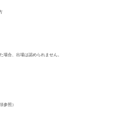
方
った場合、出場は認められません。
項参照）