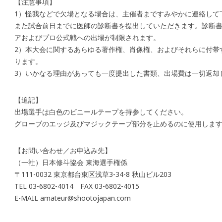
【注意事項】
1）怪我などで欠場となる場合は、主催者まですみやかに連絡して
また試合前日までに医師の診断書を提出していただきます。診断
アおよびプロ公式戦への出場が制限されます。
2）本大会に関するあらゆる著作権、肖像権、およびそれらに付帯
ります。
3）いかなる理由があっても一度提出した書類、出場費は一切返却
【追記】
出場選手は白色のビニールテープを持参してください。
グローブのエッジ及びマジックテープ部分を止めるのに使用しま
【お問い合わせ／お申込み先】
（一社）日本修斗協会 東海選手権係
〒111-0032 東京都台東区浅草3-34-8 秋山ビル203
TEL 03-6802-4014 FAX 03-6802-4015
E-MAIL amateur@shootojapan.com