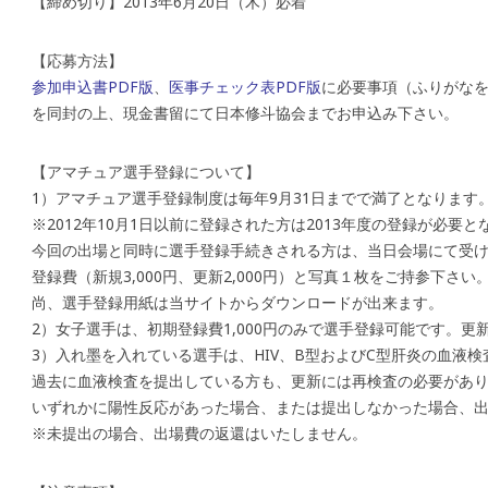
【締め切り】2013年6月20日（木）必着
【応募方法】
参加申込書PDF版
、
医事チェック表PDF版
に必要事項（ふりがなを
を同封の上、現金書留にて日本修斗協会までお申込み下さい。
【アマチュア選手登録について】
1）アマチュア選手登録制度は毎年9月31日までで満了となります
※2012年10月1日以前に登録された方は2013年度の登録が必要と
今回の出場と同時に選手登録手続きされる方は、当日会場にて受
登録費（新規3,000円、更新2,000円）と写真１枚をご持参下さ
尚、選手登録用紙は当サイトからダウンロードが出来ます。
2）女子選手は、初期登録費1,000円のみで選手登録可能です。
3）入れ墨を入れている選手は、HIV、B型およびC型肝炎の血液
過去に血液検査を提出している方も、更新には再検査の必要があ
いずれかに陽性反応があった場合、または提出しなかった場合、
※未提出の場合、出場費の返還はいたしません。