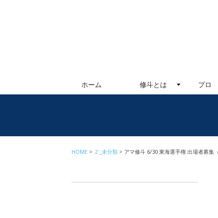
ホーム
修斗とは
プロ
HOME
Ｚ_未分類
アマ修斗 6/30 東海選手権 出場者募集（