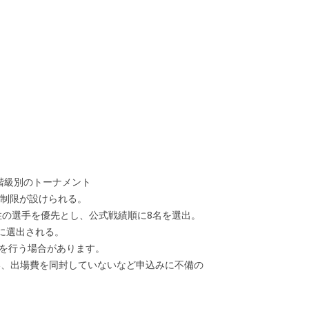
階級別のトーナメント
数制限が設けられる。
住の選手を優先とし、公式戦績順に8名を選出。
に選出される。
考を行う場合があります。
い、出場費を同封していないなど申込みに不備の