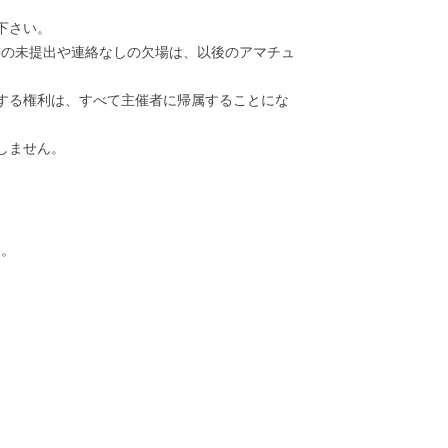
下さい。
書の未提出や連絡なしの欠場は、以後のアマチュ
する権利は、すべて主催者に帰属することにな
しません。
す。