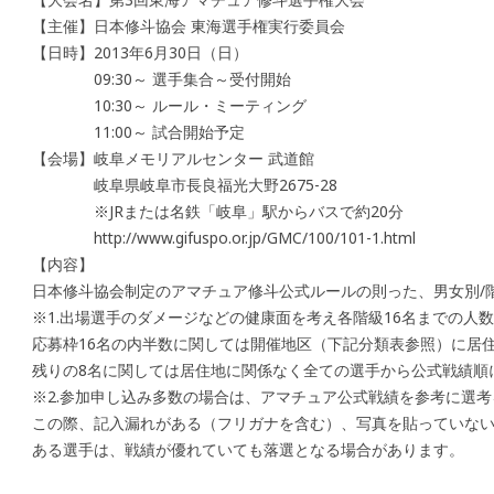
【主催】日本修斗協会 東海選手権実行委員会
【日時】2013年6月30日（日）
09:30～ 選手集合～受付開始
10:30～ ルール・ミーティング
11:00～ 試合開始予定
【会場】岐阜メモリアルセンター 武道館
岐阜県岐阜市長良福光大野2675-28
※JRまたは名鉄「岐阜」駅からバスで約20分
http://www.gifuspo.or.jp/GMC/100/101-1.html
【内容】
日本修斗協会制定のアマチュア修斗公式ルールの則った、男女別/
※1.出場選手のダメージなどの健康面を考え各階級16名までの人
応募枠16名の内半数に関しては開催地区（下記分類表参照）に居
残りの8名に関しては居住地に関係なく全ての選手から公式戦績順
※2.参加申し込み多数の場合は、アマチュア公式戦績を参考に選
この際、記入漏れがある（フリガナを含む）、写真を貼っていな
ある選手は、戦績が優れていても落選となる場合があります。