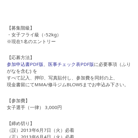
【募集階級】
・女子フライ級（-52kg）
※現在1名のエントリー
【応募方法】
参加申込書PDF版
、
医事チェック表PDF版
に必要事項（ふり
がなを含む) を
すべて記入、押印、写真貼付し、参加費を同封の上、
現金書留にてMMA/修斗ジムBLOWSまでお申込み下さい。
【参加費】
女子選手（一律） 3,000円
【締め切り】
（誤）2013年6月7日（火）必着
（正）2013年6月4日（火）必着