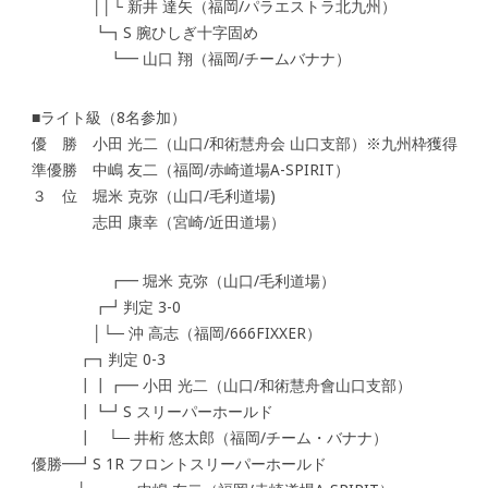
││└ 新井 達矢（福岡/パラエストラ北九州）
┗┓S 腕ひしぎ十字固め
┗━ 山口 翔（福岡/チームバナナ）
■ライト級（8名参加）
優 勝 小田 光二（山口/和術慧舟会 山口支部）※九州枠獲得
準優勝 中嶋 友二（福岡/赤崎道場A-SPIRIT）
３ 位 堀米 克弥（山口/毛利道場)
志田 康幸（宮崎/近田道場）
┏━ 堀米 克弥（山口/毛利道場）
┏┛判定 3-0
│└─ 沖 高志（福岡/666FIXXER）
┏┓判定 0-3
┃┃┏━ 小田 光二（山口/和術慧舟會山口支部）
┃┗┛S スリーパーホールド
┃ └─ 井桁 悠太郎（福岡/チーム・バナナ）
優勝━┛S 1R フロントスリーパーホールド