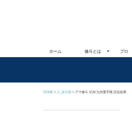
ホーム
修斗とは
プロ
HOME
Ｚ_未分類
アマ修斗 5/26 九州選手権 試合結果