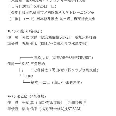
［日時］2013年5月26日（日）
［会場］福岡県福岡市／福岡歯科大学トレーニング室
［主催］（一社）日本修斗協会 九州選手権実行委員会
■フライ級（3名参加）
優 勝 赤松 大助（総合格闘技BURST）※九州枠獲得
準優勝 丸畑 健太（岡山/ゼロ戦クラブ水島支部）
┏━━━ 赤松 大助（広島/総合格闘技BURST）
優勝━┛S 2R 三角絞め
│┏━━ 丸畑 健太（岡山/ゼロ戦クラブ水島支部）
┗┛TKO
└── 福本 一二己（山口/小田巻道場）
■バンタム級（4名参加）
優 勝 千葉 真（山口/有永道場）※九州枠獲得
準優勝 椙山 信平（福岡/総合格闘技STEAM）