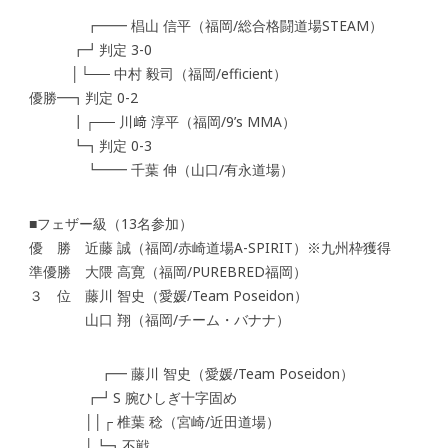
┏━━ 椙山 信平（福岡/総合格闘道場STEAM）
┏┛判定 3-0
│└── 中村 毅司（福岡/efficient）
優勝━┓判定 0-2
┃┌── 川﨑 淳平（福岡/9’s MMA）
┗┓判定 0-3
┗━━ 千葉 伸（山口/有永道場）
■フェザー級（13名参加）
優 勝 近藤 誠（福岡/赤崎道場A-SPIRIT）※九州枠獲得
準優勝 大隈 高寛（福岡/PUREBRED福岡）
３ 位 藤川 智史（愛媛/Team Poseidon）
山口 翔（福岡/チーム・バナナ）
┏━ 藤川 智史（愛媛/Team Poseidon）
┏┛S 腕ひしぎ十字固め
││┌ 椎葉 稔（宮崎/近田道場）
│┗┓不戦