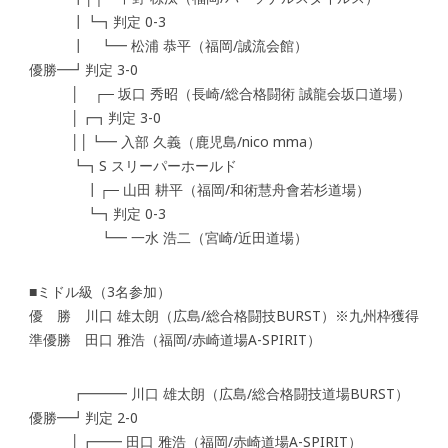
┃┗┓判定 0-3
┃ ┗━ 松浦 恭平（福岡/誠流会館）
優勝━┛判定 3-0
│ ┌─ 坂口 秀昭（長崎/総合格闘術 誠龍会坂口道場）
│┏┓判定 3-0
││┗━ 入部 久義（鹿児島/nico mma）
┗┓S スリーパーホールド
┃┌─ 山田 耕平（福岡/和術慧舟會若杉道場）
┗┓判定 0-3
┗━ 一水 浩二（宮崎/近田道場）
■ミドル級（3名参加）
優 勝 川口 雄太朗（広島/総合格闘技BURST）※九州枠獲得
準優勝 田口 雅浩（福岡/赤崎道場A-SPIRIT）
┏━━━ 川口 雄太朗（広島/総合格闘技道場BURST）
優勝━┛判定 2-0
│┏━━ 田口 雅浩（福岡/赤崎道場A-SPIRIT）