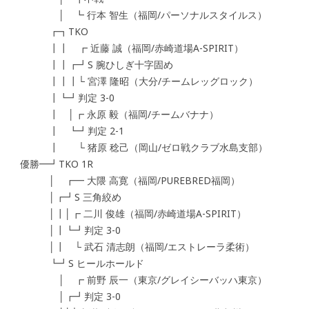
│ ┗ 行本 智生（福岡/パーソナルスタイルス）
┏┓TKO
┃┃ ┏ 近藤 誠（福岡/赤崎道場A-SPIRIT）
┃┃┏┛S 腕ひしぎ十字固め
┃┃┃└ 宮澤 隆昭（大分/チームレッグロック）
┃┗┛判定 3-0
┃ │┏ 永原 毅（福岡/チームバナナ）
┃ ┗┛判定 2-1
┃ └ 猪原 稔己（岡山/ゼロ戦クラブ水島支部）
優勝━┛TKO 1R
│ ┏━ 大隈 高寛（福岡/PUREBRED福岡）
│┏┛S 三角絞め
│┃│┏ 二川 俊雄（福岡/赤崎道場A-SPIRIT）
│┃┗┛判定 3-0
│┃ └ 武石 清志朗（福岡/エストレーラ柔術）
┗┛S ヒールホールド
│ ┏ 前野 辰一（東京/グレイシーバッハ東京）
│┏┛判定 3-0