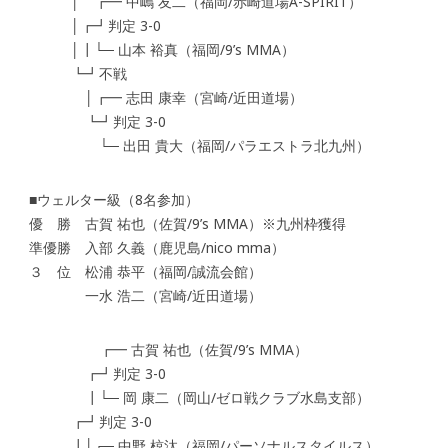
│ ┏━ 中嶋 友二（福岡/赤崎道場A-SPIRIT）
│┏┛判定 3-0
│┃└─ 山本 裕真（福岡/9’s MMA）
┗┛不戦
│┏━ 志田 康幸（宮崎/近田道場）
┗┛判定 3-0
└─ 出田 貴大（福岡/パラエストラ北九州）
■ウェルター級（8名参加）
優 勝 古賀 祐也（佐賀/9’s MMA）※九州枠獲得
準優勝 入部 久義（鹿児島/nico mma）
３ 位 松浦 恭平（福岡/誠流会館）
一水 浩二（宮崎/近田道場）
┏━ 古賀 祐也（佐賀/9’s MMA）
┏┛判定 3-0
┃└─ 岡 康二（岡山/ゼロ戦クラブ水島支部）
┏┛判定 3-0
┃│┌─ 中野 椋汰（福岡/パーソナルスタイルス）