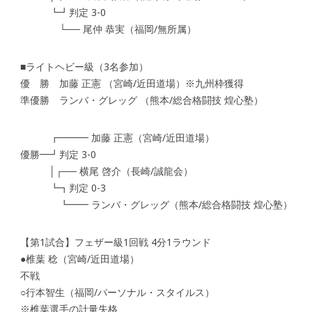
┗┛判定 3-0
└── 尾仲 恭実（福岡/無所属）
■ライトヘビー級（3名参加）
優 勝 加藤 正憲 （宮崎/近田道場）※九州枠獲得
準優勝 ランバ・グレッグ （熊本/総合格闘技 煌心塾）
┏━━━ 加藤 正憲（宮崎/近田道場）
優勝━┛判定 3-0
│┌── 横尾 啓介（長崎/誠龍会）
┗┓判定 0-3
┗━━ ランバ・グレッグ（熊本/総合格闘技 煌心塾）
【第1試合】フェザー級1回戦 4分1ラウンド
●椎葉 稔（宮崎/近田道場）
不戦
○行本智生（福岡/パーソナル・スタイルス）
※椎葉選手の計量失格