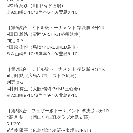
○松崎 紀彦（山口/有永道場）
※A:山崎9-10/B岸本8-10/豊島9-10
［第6試合］ミドル級トーナメント 準決勝 4分1R
●田口 雅浩（福岡/A-SPRIT赤崎道場）
判定 0-3
○田原 樹也（鳥取/PUREBRED鳥取）
※A:山崎8-10/B岸本9-10/豊島9-10
［第7試合］ミドル級トーナメント 準決勝 4分1R
●助田 勲（広島/パラエストラ広島）
判定 0-3
○村田 有生（大阪/修斗GYMS直心会）
※A:山崎9-10/B岸本9-10/豊島9-10
［第8試合］フェザー級トーナメント 準決勝 4分1R
○高月 昭一（岡山/ゼロ戦クラブ水島支部）
S 1’20”
●近藤 陽平（広島/総合格闘技道場BURST）