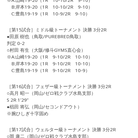
※A:山崎19-20（1R 10-10/2R 9-10）
B:岸本19-20（1R 10-10/2R 9-10）
C:豊島19-19（1R 10-9/2R 9-10）
［第15試合］ミドル級トーナメント 決勝 3分2R
●田原 樹也（鳥取/PUREBRED鳥取）
判定 0-2
○村田 有生（大阪/修斗GYMS直心会）
※A:山崎19-20（1R 9-10/2R 10-10）
B:岸本19-20（1R 9-10/2R 10-10）
C:豊島19-19（1R 9-10/2R 10-9）
［第16試合］フェザー級トーナメント 決勝 3分2R
○高月 昭一（岡山/ゼロ戦クラブ水島支部）
S 2R 1’29”
●椙田 将弘（岡山/セコンドアウト）
※腕ひしぎ十字固め
［第17試合］ウェルター級トーナメント 決勝 3分2R
○岡 康二（岡山/ゼロ戦クラブ水島支部）