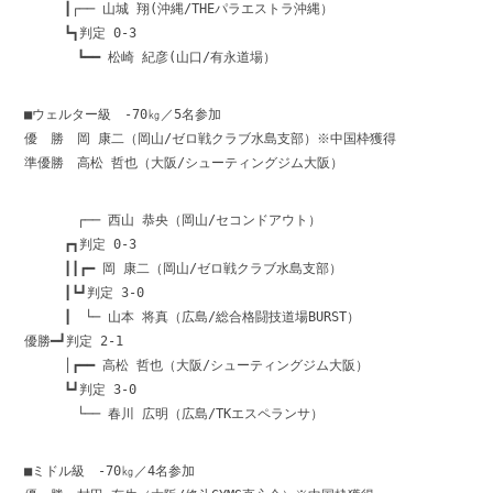
┃┌── 山城 翔(沖縄/THEパラエストラ沖縄）
┗┓判定 0-3
┗━━ 松崎 紀彦(山口/有永道場）
■ウェルター級 -70㎏／5名参加
優 勝 岡 康二（岡山/ゼロ戦クラブ水島支部）※中国枠獲得
準優勝 高松 哲也（大阪/シューティングジム大阪）
┌── 西山 恭央（岡山/セコンドアウト）
┏┓判定 0-3
┃┃┏━ 岡 康二（岡山/ゼロ戦クラブ水島支部）
┃┗┛判定 3-0
┃ └─ 山本 将真（広島/総合格闘技道場BURST）
優勝━┛判定 2-1
│┏━━ 高松 哲也（大阪/シューティングジム大阪）
┗┛判定 3-0
└── 春川 広明（広島/TKエスペランサ）
■ミドル級 -70㎏／4名参加