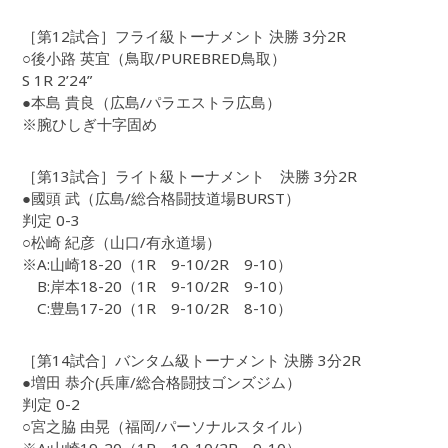
［第12試合］フライ級トーナメント 決勝 3分2R
○後小路 英宜（鳥取/PUREBRED鳥取）
S 1R 2’24”
●本島 貴良（広島/パラエストラ広島）
※腕ひしぎ十字固め
［第13試合］ライト級トーナメント 決勝 3分2R
●國頭 武（広島/総合格闘技道場BURST）
判定 0-3
○松崎 紀彦（山口/有永道場）
※A:山崎18-20（1R 9-10/2R 9-10）
B:岸本18-20（1R 9-10/2R 9-10）
C:豊島17-20（1R 9-10/2R 8-10）
［第14試合］バンタム級トーナメント 決勝 3分2R
●増田 恭介(兵庫/総合格闘技ゴンズジム）
判定 0-2
○宮之脇 由晃（福岡/パーソナルスタイル）