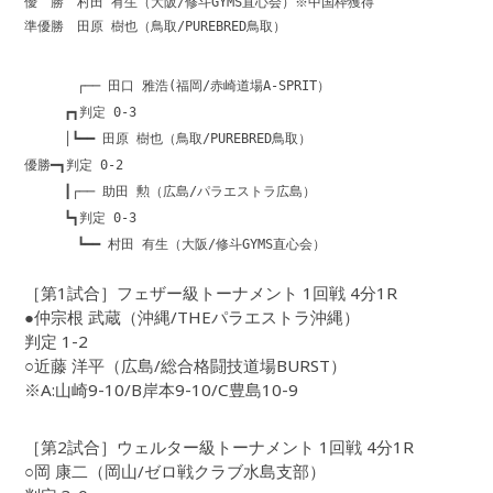
優 勝 村田 有生（大阪/修斗GYMS直心会）※中国枠獲得
準優勝 田原 樹也（鳥取/PUREBRED鳥取）
┌── 田口 雅浩(福岡/赤崎道場A-SPRIT）
┏┓判定 0-3
│┗━━ 田原 樹也（鳥取/PUREBRED鳥取）
優勝━┓判定 0-2
┃┌── 助田 勲（広島/パラエストラ広島）
┗┓判定 0-3
┗━━ 村田 有生（大阪/修斗GYMS直心会）
［第1試合］フェザー級トーナメント 1回戦 4分1R
●仲宗根 武蔵（沖縄/THEパラエストラ沖縄）
判定 1-2
○近藤 洋平（広島/総合格闘技道場BURST）
※A:山崎9-10/B岸本9-10/C豊島10-9
［第2試合］ウェルター級トーナメント 1回戦 4分1R
○岡 康二（岡山/ゼロ戦クラブ水島支部）