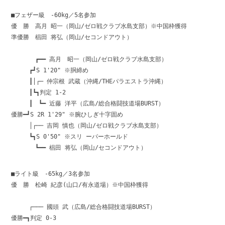
■フェザー級 -60kg／5名参加
優 勝 高月 昭一（岡山/ゼロ戦クラブ水島支部）※中国枠獲得
準優勝 椙田 将弘（岡山/セコンドアウト）
┏━━ 高月 昭一（岡山/ゼロ戦クラブ水島支部）
┏┛S 1'20" ※胴締め
┃│┌─ 仲宗根 武蔵（沖縄/THEパラエストラ沖縄）
┃┗┓判定 1-2
┃ ┗━ 近藤 洋平（広島/総合格闘技道場BURST）
優勝━┛S 2R 1'29" ※腕ひしぎ十字固め
│┌── 吉岡 慎也（岡山/ゼロ戦クラブ水島支部）
┗┓S 0'50" ※スリ ーパーホールド
┗━━ 椙田 将弘（岡山/セコンドアウト）
■ライト級 -65kg／3名参加
優 勝 松崎 紀彦(山口/有永道場）※中国枠獲得
┌─── 國頭 武（広島/総合格闘技道場BURST）
優勝━┓判定 0-3