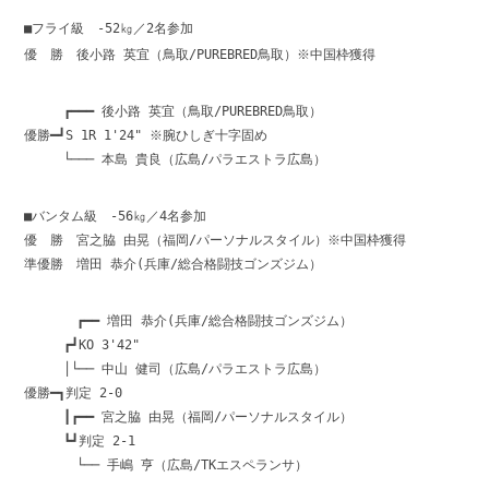
■フライ級 -52㎏／2名参加
優 勝 後小路 英宜（鳥取/PUREBRED鳥取）※中国枠獲得
┏━━━ 後小路 英宜（鳥取/PUREBRED鳥取）
優勝━┛S 1R 1'24" ※腕ひしぎ十字固め
└─── 本島 貴良（広島/パラエストラ広島）
■バンタム級 -56㎏／4名参加
優 勝 宮之脇 由晃（福岡/パーソナルスタイル）※中国枠獲得
準優勝 増田 恭介(兵庫/総合格闘技ゴンズジム）
┏━━ 増田 恭介(兵庫/総合格闘技ゴンズジム）
┏┛KO 3'42"
│└── 中山 健司（広島/パラエストラ広島）
優勝━┓判定 2-0
┃┏━━ 宮之脇 由晃（福岡/パーソナルスタイル）
┗┛判定 2-1
└── 手嶋 亨（広島/TKエスペランサ）