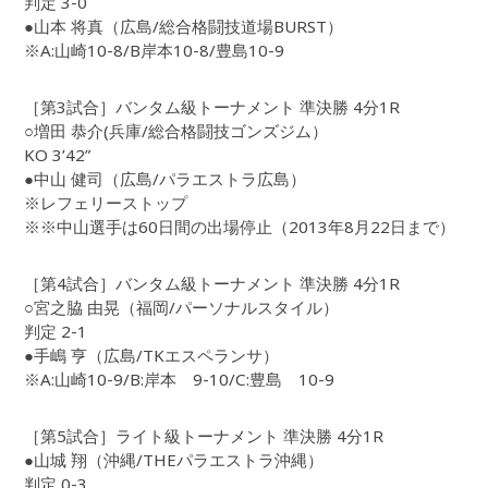
判定 3-0
●山本 将真（広島/総合格闘技道場BURST）
※A:山崎10-8/B岸本10-8/豊島10-9
［第3試合］バンタム級トーナメント 準決勝 4分1R
○増田 恭介(兵庫/総合格闘技ゴンズジム）
KO 3’42”
●中山 健司（広島/パラエストラ広島）
※レフェリーストップ
※※中山選手は60日間の出場停止（2013年8月22日まで）
［第4試合］バンタム級トーナメント 準決勝 4分1R
○宮之脇 由晃（福岡/パーソナルスタイル）
判定 2-1
●手嶋 亨（広島/TKエスペランサ）
※A:山崎10-9/B:岸本 9-10/C:豊島 10-9
［第5試合］ライト級トーナメント 準決勝 4分1R
●山城 翔（沖縄/THEパラエストラ沖縄）
判定 0-3