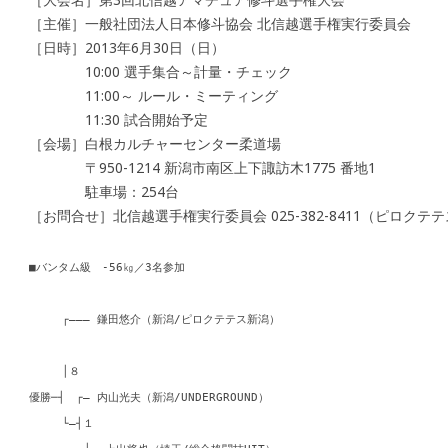
［主催］一般社団法人日本修斗協会 北信越選手権実行委員会
［日時］2013年6月30日（日）
10:00 選手集合～計量・チェック
11:00～ ルール・ミーティング
11:30 試合開始予定
［会場］白根カルチャーセンター柔道場
〒950-1214 新潟市南区上下諏訪木1775 番地1
駐車場：254台
［お問合せ］北信越選手権実行委員会 025-382-8411（ピロクテ
■バンタム級 -56㎏／3名参加
┌――― 鎌田悠介（新潟
│８
優勝─┤ ┌― 内山光夫（新潟/UNDERGROUND）
└―┤１