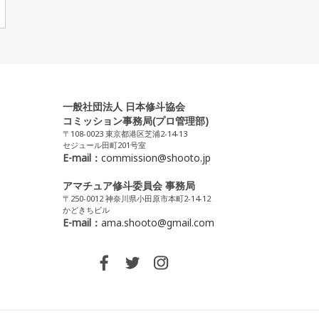
一般社団法人 日本修斗協会
コミッション事務局(プロ管理部)
〒108-0023 東京都港区芝浦2-14-13
セジュール田町201号室
E-mail：
commission@shooto.jp
アマチュア修斗委員会 事務局
〒250-0012 神奈川県小田原市本町2-14-12
かどきちビル
E-mail：
ama.shooto@gmail.com