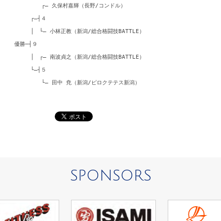
┌― 久保村嘉輝（長野/コンドル）
┌―┤４
│ └― 小林正教（新潟/総合格闘技BATTLE）
優勝─┤９
│ ┌― 南波貞之（新潟/総合格闘技BATTLE）
└―┤５
└― 田中 尭（新潟/ピロクテテス新潟）
SPONSORS