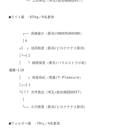
└― 上出将也（埼玉/総合格闘技HIT）
■ライト級 -65kg／6名参加
┌―─ 高橋俊介（新潟/UNDERGROUND）
│６
┌┤ ┌ 須貝秋彦（新潟/ピロクテテス新潟）
│└―┤２
│ └ 桐原慎吾（東京/パラエストラ小岩）
優勝─┤10
│ ┌ 蒔苗辰紀（青森/T-Pleasure）
│┌―┤３
└┤７└ 大坪貴志（埼玉/総合格闘技HIT）
│
└―― 小川将貴（新潟/ピロクテテス新潟）
■ウェルター級 -70㎏／4名参加