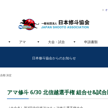
オ
アマ
大会・試合
申請書類
日本修斗協会からのお知らせ
試合順 決定
アマ修斗 6/30 北信越選手権 組合せ&試合
［大会名］第3回北信越アマチュア修斗選手権大会