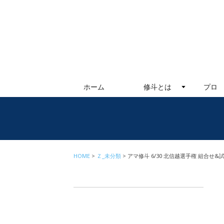
ホーム
修斗とは
プロ
HOME
Ｚ_未分類
アマ修斗 6/30 北信越選手権 組合せ&