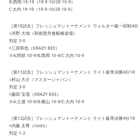
B:西岡 19-19（1R 9-10/2R 10-9）
C:大内 19-19（1R 9-10/2R 10-9）
［第10試合］フレッシュマントーナメント ウェルター級一回戦4分
○河野 大地（和術慧舟會船橋道場）
判定 3-0
×三原和也（KRAZY BEE）
※A:阿部 10-9/B:西岡 10-9/C:大内 10-9
［第11試合］フレッシュマントーナメント ライト級準決勝4分1R
○村山 大介（マスタージャパン）
判定 3-0
×藤田 宝儒（KRAZY BEE）
※A:土屋 10-9/B:横山 10-9/C:大内 10-9
［第12試合］フレッシュマントーナメント ライト級準決勝4分1R
×内藤 太尊（roots）
判定 1-2