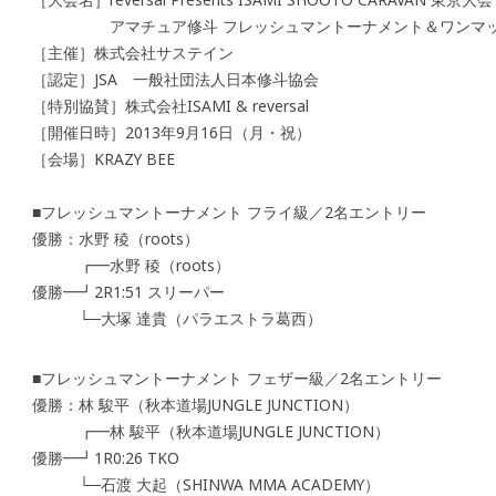
アマチュア修斗 フレッシュマントーナメント＆ワンマッ
［主催］株式会社サステイン
［認定］JSA 一般社団法人日本修斗協会
［特別協賛］株式会社ISAMI & reversal
［開催日時］2013年9月16日（月・祝）
［会場］KRAZY BEE
■フレッシュマントーナメント フライ級／2名エントリー
優勝：水野 稜（roots）
┏━水野 稜（roots）
優勝━┛2R1:51 スリーパー
└─大塚 達貴（パラエストラ葛西）
■フレッシュマントーナメント フェザー級／2名エントリー
優勝：林 駿平（秋本道場JUNGLE JUNCTION）
┏━林 駿平（秋本道場JUNGLE JUNCTION）
優勝━┛1R0:26 TKO
└─石渡 大起（SHINWA MMA ACADEMY）