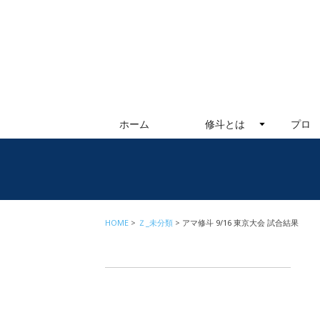
ホーム
修斗とは
プロ
HOME
Ｚ_未分類
アマ修斗 9/16 東京大会 試合結果