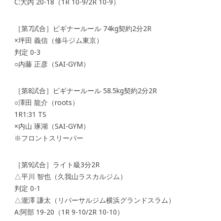
C:大内 20-18（1R 10-9/2R 10-9）
［第7試合］ビギナールール 74kg契約2分2R
×坪田 義信（修斗ジム東京）
判定 0-3
○内藤 正彦（SAI-GYM）
［第8試合］ビギナールール 58.5kg契約2分2R
○澤田 龍介（roots）
1R1:31 TS
×内山 琢湖（SAI-GYM）
※フロントスリーパー
［第9試合］ライト級3分2R
△平川 智也（久我山ラスカルジム）
判定 0-1
△瀧澤 謙太（リバーサルジム横浜グランドスラム）
A:阿部 19-20（1R 9-10/2R 10-10）