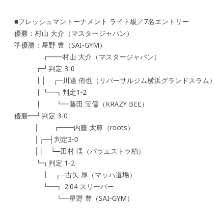
■フレッシュマントーナメント ライト級／7名エントリー
優勝：村山 大介（マスタージャパン）
準優勝：星野 豊（SAI-GYM）
┏━━村山 大介（マスタージャパン）
┏┛判定 3-0
┃│ ┌─川邊 侑也（リバーサルジム横浜グランドスラム）
┃┗━┓判定1-2
┃ ┗━藤田 宝儒（KRAZY BEE）
優勝━┛判定 3-0
│ ┏━━内藤 太尊（roots）
│┌─┤判定3-0
││ └─田村 渓（パラエストラ柏）
┗┓判定 1-2
┃ ┌─古矢 厚（マッハ道場）
┗━┓ 2:04 スリーパー
┗━星野 豊（SAI-GYM）