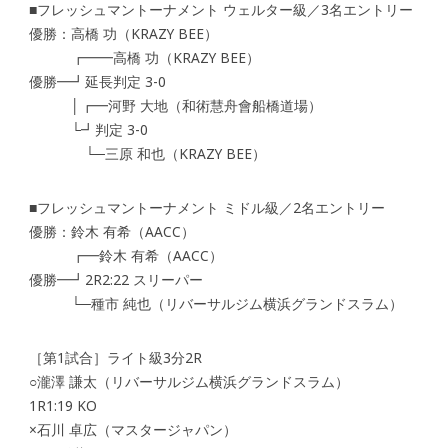
■フレッシュマントーナメント ウェルター級／3名エントリー
優勝：高橋 功（KRAZY BEE）
┏━━高橋 功（KRAZY BEE）
優勝━┛延長判定 3-0
│┏━河野 大地（和術慧舟會船橋道場）
└┛判定 3-0
└─三原 和也（KRAZY BEE）
■フレッシュマントーナメント ミドル級／2名エントリー
優勝：鈴木 有希（AACC）
┏━鈴木 有希（AACC）
優勝━┛2R2:22 スリーパー
└─種市 純也（リバーサルジム横浜グランドスラム）
［第1試合］ライト級3分2R
○瀧澤 謙太（リバーサルジム横浜グランドスラム）
1R1:19 KO
×石川 卓広（マスタージャパン）