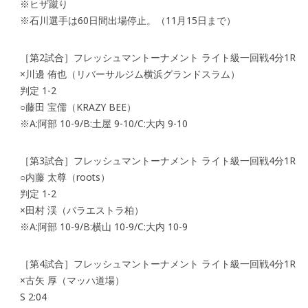
※ヒザ蹴り
※石川選手は60日間出場停止。（11月15日まで）
［第2試合］フレッシュマントーナメント ライト級一回戦4分1R
×川邊 侑也（リバーサルジム横浜グランドスラム）
判定 1-2
○藤田 宝儒（KRAZY BEE）
※A:阿部 10-9/B:土屋 9-10/C:大内 9-10
［第3試合］フレッシュマントーナメント ライト級一回戦4分1R
○内藤 太尊（roots）
判定 1-2
×田村 渓（パラエストラ柏）
※A:阿部 10-9/B:横山 10-9/C:大内 10-9
［第4試合］フレッシュマントーナメント ライト級一回戦4分1R
×古矢 厚（マッハ道場）
S 2:04