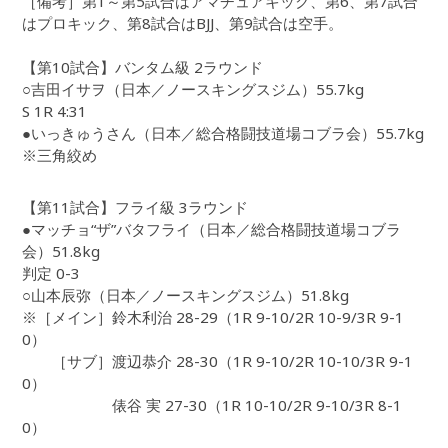
［備考］第1～第5試合はアマチュアキック、第6、第7試合
はプロキック、第8試合はBJJ、第9試合は空手。
【第10試合】バンタム級 2ラウンド
○吉田イサヲ（日本／ノースキングスジム）55.7kg
S 1R 4:31
●いっきゅうさん（日本／総合格闘技道場コブラ会）55.7kg
※三角絞め
【第11試合】フライ級 3ラウンド
●マッチョ“ザ”バタフライ（日本／総合格闘技道場コブラ
会）51.8kg
判定 0-3
○山本辰弥（日本／ノースキングスジム）51.8kg
※［メイン］鈴木利治 28-29（1R 9-10/2R 10-9/3R 9-1
0）
［サブ］渡辺恭介 28-30（1R 9-10/2R 10-10/3R 9-1
0）
俵谷 実 27-30（1R 10-10/2R 9-10/3R 8-1
0）