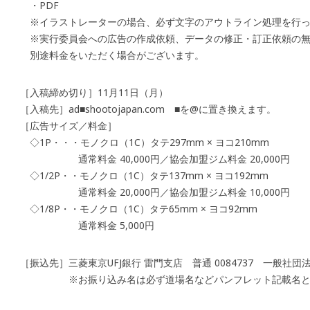
・PDF
※イラストレーターの場合、必ず文字のアウトライン処理を行っ
※実行委員会への広告の作成依頼、データの修正・訂正依頼の無
別途料金をいただく場合がございます。
［入稿締め切り］11月11日（月）
［入稿先］ad■shootojapan.com ■を@に置き換えます。
［広告サイズ／料金］
◇1P・・・モノクロ（1C）タテ297mm × ヨコ210mm
通常料金 40,000円／協会加盟ジム料金 20,000円
◇1/2P・・モノクロ（1C）タテ137mm × ヨコ192mm
通常料金 20,000円／協会加盟ジム料金 10,000円
◇1/8P・・モノクロ（1C）タテ65mm × ヨコ92mm
通常料金 5,000円
［振込先］三菱東京UFJ銀行 雷門支店 普通 0084737 一般社
※お振り込み名は必ず道場名などパンフレット記載名と同