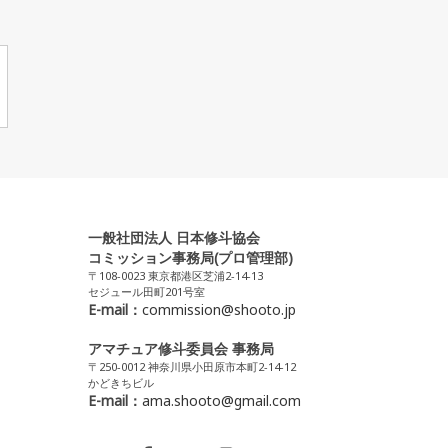
一般社団法人 日本修斗協会
コミッション事務局(プロ管理部)
〒108-0023 東京都港区芝浦2-14-13
セジュール田町201号室
E-mail：
commission@shooto.jp
アマチュア修斗委員会 事務局
〒250-0012 神奈川県小田原市本町2-14-12
かどきちビル
E-mail：
ama.shooto@gmail.com