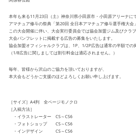
本年も来る11月23日（土）神奈川県小田原市・小田原アリーナに
アマチュア修斗の祭典「第20回 全日本アマチュア修斗選手権大会
この大会開催に伴い、大会実行委員会では協会加盟ジム及びクラ
大会パンフレットに掲載する広告の募集をいたします。
協会加盟オフィシャルクラブは、1P、1/2P広告は通常の半額で
（1/8広告に関しましては割引料金は適応されません。）
毎年、皆様から沢山のご協力を頂いておりますが、
本大会もどうかご支援のほどよろしくお願い申し上げます。
［サイズ］A4判 全ページモノクロ
［入稿方法］
・イラストレーター CS～CS6
・フォトショップ CS～CS6
・インデザイン CS～CS6