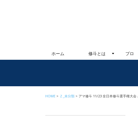
ホーム
修斗とは
プロ
HOME
Ｚ_未分類
アマ修斗 11/23 全日本修斗選手権大