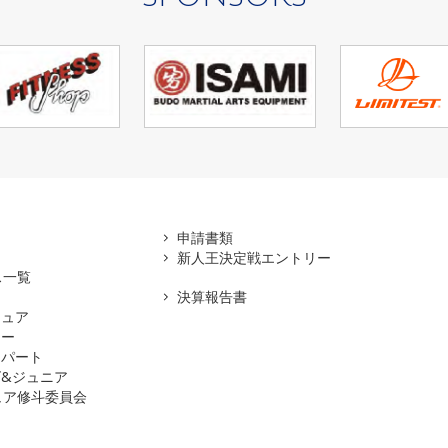
アマ
申請書類
新人王決定戦エントリー
ス一覧
決算報告書
チュア
ナー
スパート
&ジュニア
ュア修斗委員会