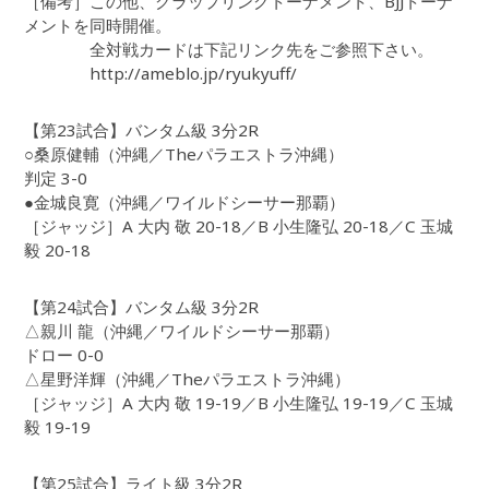
［備考］この他、グラップリングトーナメント、BJJトーナ
メントを同時開催。
全対戦カードは下記リンク先をご参照下さい。
http://ameblo.jp/ryukyuff/
【第23試合】バンタム級 3分2R
○桑原健輔（沖縄／Theパラエストラ沖縄）
判定 3-0
●金城良寛（沖縄／ワイルドシーサー那覇）
［ジャッジ］A 大内 敬 20-18／B 小生隆弘 20-18／C 玉城
毅 20-18
【第24試合】バンタム級 3分2R
△親川 龍（沖縄／ワイルドシーサー那覇）
ドロー 0-0
△星野洋輝（沖縄／Theパラエストラ沖縄）
［ジャッジ］A 大内 敬 19-19／B 小生隆弘 19-19／C 玉城
毅 19-19
【第25試合】ライト級 3分2R