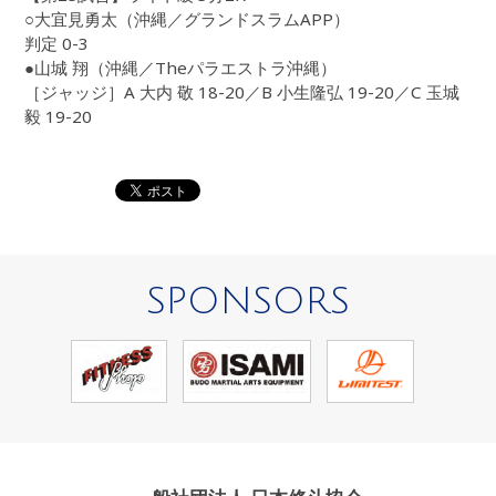
○大宜見勇太（沖縄／グランドスラムAPP）
判定 0-3
●山城 翔（沖縄／Theパラエストラ沖縄）
［ジャッジ］A 大内 敬 18-20／B 小生隆弘 19-20／C 玉城
毅 19-20
SPONSORS