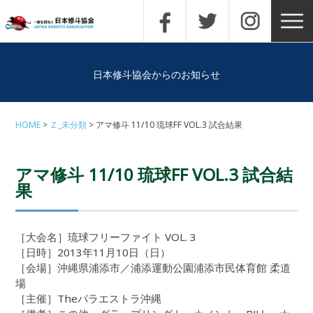
日本修斗協会からのお知らせ
HOME
Ｚ_未分類
アマ修斗 11/10 琉球FF VOL.3 試合結果
アマ修斗 11/10 琉球FF VOL.3 試合結
果
［大会名］琉球フリーファイト VOL. 3
［日時］2013年11月10日（日）
［会場］沖縄県浦添市／浦添運動公園浦添市民体育館 柔道
場
［主催］Theパラエストラ沖縄