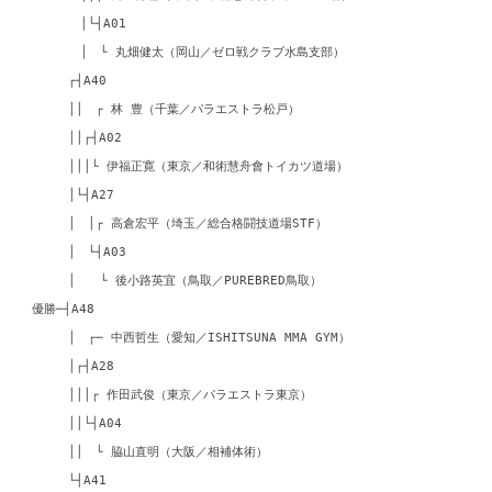
│└┤A01
│ └ 丸畑健太（岡山／ゼロ戦クラブ水島支部）
┌┤A40
││ ┌ 林 豊（千葉／パラエストラ松戸）
││┌┤A02
│││└ 伊福正寛（東京／和術慧舟會トイカツ道場）
│└┤A27
│ │┌ 高倉宏平（埼玉／総合格闘技道場STF）
│ └┤A03
│ └ 後小路英宜（鳥取／PUREBRED鳥取）
優勝─┤A48
│ ┌─ 中西哲生（愛知／ISHITSUNA MMA GYM）
│┌┤A28
│││┌ 作田武俊（東京／パラエストラ東京）
││└┤A04
││ └ 脇山直明（大阪／相補体術）
└┤A41