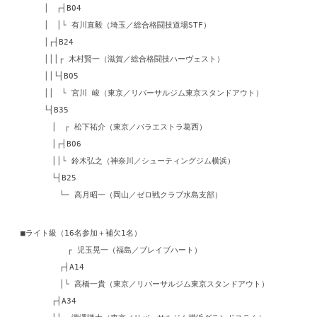
│ ┌┤B04
│ │└ 有川直毅（埼玉／総合格闘技道場STF）
│┌┤B24
│││┌ 木村賢一（滋賀／総合格闘技ハーヴェスト）
││└┤B05
││ └ 宮川 峻（東京／リバーサルジム東京スタンドアウト）
└┤B35
│ ┌ 松下祐介（東京／パラエストラ葛西）
│┌┤B06
││└ 鈴木弘之（神奈川／シューティングジム横浜）
└┤B25
└─ 高月昭一（岡山／ゼロ戦クラブ水島支部）
■ライト級（16名参加＋補欠1名）
┌ 児玉晃一（福島／ブレイブハート）
┌┤A14
│└ 高橋一貴（東京／リバーサルジム東京スタンドアウト）
┌┤A34