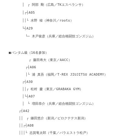
│ ┌ 阿部 剛（広島／TKエスペランサ）
│┌┤A05
││└ 水野 稜（神奈川／roots）
└┤A29
└─ 木戸俊彦（兵庫／総合格闘技ゴンズジム）
■バンタム級（16名参加）
┌ 藤田寿大（東京／AACC）
┌┤A06
│└ 浦 真吾（福岡／T-REX JIUJITSU ACADEMY）
┌┤A30
││┌ 松村 慶（東京／GRABAKA GYM）
│└┤A07
│ └ 増田恭介（兵庫／総合格闘技ゴンズジム）
┌┤A42
││ ┌ 鎌田悠介（新潟／ピロクテテス新潟）
││┌┤A08
│││└ 志賀竜太郎（千葉／パラエストラ松戸）