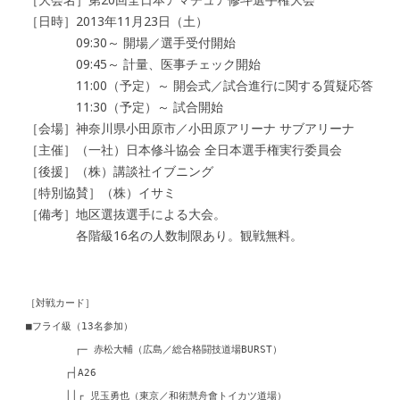
［日時］2013年11月23日（土）
09:30～ 開場／選手受付開始
09:45～ 計量、医事チェック開始
11:00（予定）～ 開会式／試合進行に関する質疑応答
11:30（予定）～ 試合開始
［会場］神奈川県小田原市／小田原アリーナ サブアリーナ
［主催］（一社）日本修斗協会 全日本選手権実行委員会
［後援］（株）講談社イブニング
［特別協賛］（株）イサミ
［備考］地区選抜選手による大会。
各階級16名の人数制限あり。観戦無料。
［対戦カード］
■フライ級（13名参加）
┌─ 赤松大輔（広島／総合格闘技道場BURST）
┌┤A26
││┌ 児玉勇也（東京／和術慧舟會トイカツ道場）