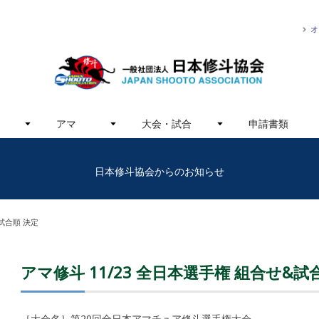
オ
アマ
大会・試合
申請書類
日本修斗協会からのお知らせ
&試合順 決定
アマ修斗 11/23 全日本選手権 組合せ&試
［大会名］第20回全日本アマチュア修斗選手権大会