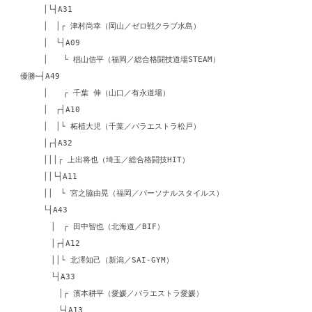
│└┤A31
│ │┌ 津村尚幸（岡山／ゼロ戦クラブ水島）
│ └┤A09
│ └ 椙山信平（福岡／総合格闘技道場STEAM）
優勝─┤A49
│ ┌ 千葉 伸（山口／有永道場）
│ ┌┤A10
│ │└ 柘植大児（千葉／パラエストラ松戸）
│┌┤A32
│││┌ 上出将也（埼玉／総合格闘技HIT）
││└┤A11
││ └ 宮之脇由晃（福岡／パーソナルスタイルス）
└┤A43
│ ┌ 田中智也（北海道／BIF）
│┌┤A12
││└ 北澤知己（新潟／SAI-GYM）
└┤A33
│┌ 濱本耕平（愛媛／パラエストラ愛媛）
└┤A13