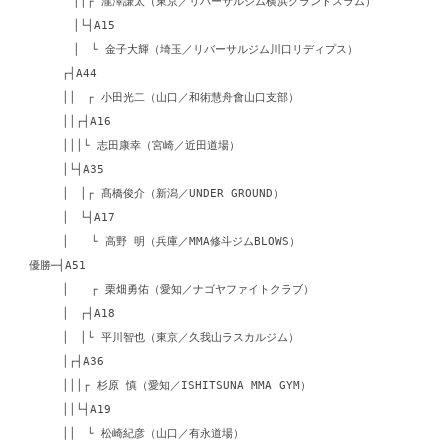
││┌ 瀧澤謙太（東京／リバーサルジム横浜グランドスラム）
│└┤A15
│ └ 金子大輝（埼玉／リバーサルジム川口リディプス）
┌┤A44
││ ┌ 小田光二（山口／和術慧舟會山口支部）
││┌┤A16
│││└ 志田康幸（宮崎／近田道場）
│└┤A35
│ │┌ 髙橋俊介（新潟／UNDER GROUND）
│ └┤A17
│ └ 高野 明（兵庫／MMA修斗ジムBLOWS）
優勝─┤A51
│ ┌ 栗畑勇佑（愛知／ナゴヤファイトクラブ）
│ ┌┤A18
│ │└ 平川智也（東京／久我山ラスカルジム）
│┌┤A36
│││┌ 杉原 慎（愛知／ISHITSUNA MMA GYM）
││└┤A19
││ └ 松崎紀彦（山口／有永道場）