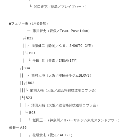
└ 関口正克（福島／ブレイブハート）
■フェザー級（14名参加）
┌─ 藤川智史（愛媛／Team Poseidon）
┌┤B22
││┌ 加藤健二（静岡／K.O. SHOOTO GYM）
│└┤B01
│ └ 千田 昇（青森／INSANITY）
┌┤B34
││ ┌ 西村大地（大阪／MMA修斗ジムBLOWS）
││┌┤B02
│││└ 前川大輔（大阪／総合格闘技道場コブラ会）
│└┤B23
│ │┌ 澤田人輔（大阪／総合格闘技道場コブラ会）
│ └┤B03
│ └ 飯田正一（神奈川／リバーサルジム東京スタンドアウト）
優勝─┤A50
│ ┌ 松場貴志（愛知／ALIVE）