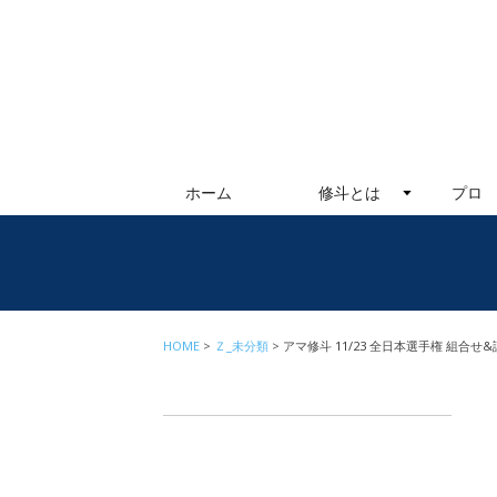
ホーム
修斗とは
プロ
HOME
Ｚ_未分類
アマ修斗 11/23 全日本選手権 組合せ