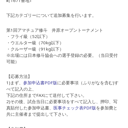
町1671番地1
下記カテゴリーについて追加募集を行います。
第1回アマチュア修斗 井原オープントーナメント
・フライ級（52以下）
・ウエルター級（70kg以下）
・クルーザー級（91kg以下）
※出場には日本修斗協会への選手登録の必要。（当日受付
可能）
【応募方法】
1)まず、
参加申込書PDF版
に必要事項（ふりがなを含む)す
べて記入の上、
下記の住所までFAXにて送付して下さい。
2)その後、試合当日に必要事項をすべて記入し、押印、写
真貼付した参加申込書、
医事チェック表PDF版
を参加費と
共に主催者まで提出して下さい。