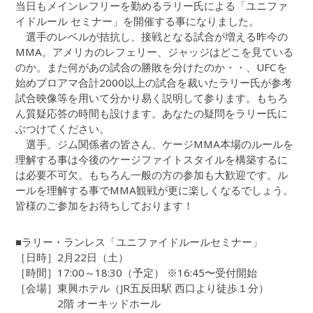
当日もメインレフリーを勤めるラリー氏による「ユニファ
イドルール セミナー」を開催する事になりました。
選手のレベルが拮抗し、接戦となる試合が増える昨今の
MMA。アメリカのレフェリー、ジャッジはどこを見ている
のか。また何があの試合の勝敗を分けたのか・・、UFCを
始めプロアマ合計2000以上の試合を裁いたラリー氏が参考
試合映像等を用いて分かり易く説明して参ります。もちろ
ん質疑応答の時間も設けます。あなたの疑問をラリー氏に
ぶつけてください。
選手、ジム関係者の皆さん、ケージMMA本場のルールを
理解する事は今後のケージファイトスタイルを構築するに
は必要不可欠。もちろん一般の方の参加も大歓迎です。ル
ールを理解する事でMMA観戦が更に楽しくなるでしょう。
皆様のご参加をお待ちしております！
■ラリー・ランレス「ユニファイドルールセミナー」
［日時］2月22日（土）
［時間］17:00～18:30（予定） ※16:45〜受付開始
［会場］東興ホテル（JR五反田駅 西口より徒歩１分）
2階 オーキッドホール