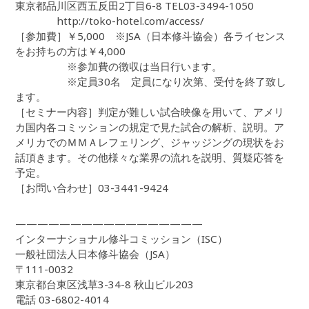
東京都品川区西五反田2丁目6-8 TEL03-3494-1050
http://toko-hotel.com/access/
［参加費］￥5,000 ※JSA（日本修斗協会）各ライセンス
をお持ちの方は￥4,000
※参加費の徴収は当日行います。
※定員30名 定員になり次第、受付を終了致し
ます。
［セミナー内容］判定が難しい試合映像を用いて、アメリ
カ国内各コミッションの規定で見た試合の解析、説明。ア
メリカでのＭＭＡレフェリング、ジャッジングの現状をお
話頂きます。その他様々な業界の流れを説明、質疑応答を
予定。
［お問い合わせ］03-3441-9424
—————————————————
インターナショナル修斗コミッション（ISC）
一般社団法人日本修斗協会（JSA）
〒111-0032
東京都台東区浅草3-34-8 秋山ビル203
電話 03-6802-4014