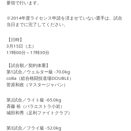
要領で行います。
※2014年度ライセンス申請を済ませていない選手は、試合
当日までに完了してください。
【日時】
3月15日（土）
17時00分～17時30分
【試合順／契約体重】
第1試合／ウェルター級 -70.0kg
coBa（総合格闘技道場DOUBLE）
菅原和政（マスタージャパン）
第2試合／ライト級 -65.0kg
斉藤 裕（パラエストラ小岩）
城田和秀（足利ファイトクラブ）
第3試合／フライ級 -52.0kg