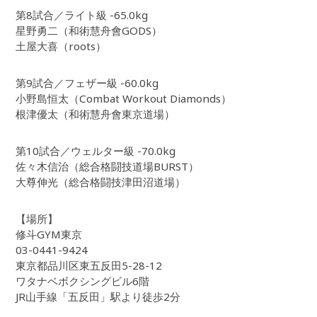
第8試合／ライト級 -65.0kg
星野勇二（和術慧舟會GODS）
土屋大喜（roots）
第9試合／フェザー級 -60.0kg
小野島恒太（Combat Workout Diamonds）
根津優太（和術慧舟會東京道場）
第10試合／ウェルター級 -70.0kg
佐々木信治（総合格闘技道場BURST）
大尊伸光（総合格闘技津田沼道場）
【場所】
修斗GYM東京
03-0441-9424
東京都品川区東五反田5-28-12
ワタナベボクシングビル6階
JR山手線「五反田」駅より徒歩2分