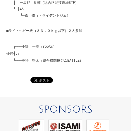
│ ┌─坂野 良輔（総合格闘技道場STF）
└─┤45
└─森 修（トライデントジム）
■ライトヘビー級（８３．０ｋｇ以下）２人参加
┌───小野 一幸（roots）
優勝┤57
└───更科 堅太（総合格闘技ジムBATTLE）
SPONSORS