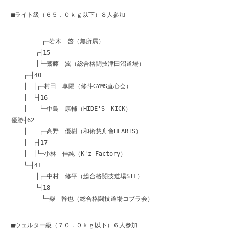
■ライト級（６５．０ｋｇ以下）８人参加
┌─岩木 啓（無所属）
┌┤15
│└─齋藤 翼（総合格闘技津田沼道場）
┌─┤40
│ │┌─村田 享陽（修斗GYMS直心会）
│ └┤16
│ └─中島 康輔（HIDE'S KICK）
優勝┤62
│ ┌─高野 優樹（和術慧舟會HEARTS）
│ ┌┤17
│ │└─小林 佳純（K'z Factory）
└─┤41
│┌─中村 修平（総合格闘技道場STF）
└┤18
└─柴 幹也（総合格闘技道場コブラ会）
■ウェルター級（７０．０ｋｇ以下）６人参加