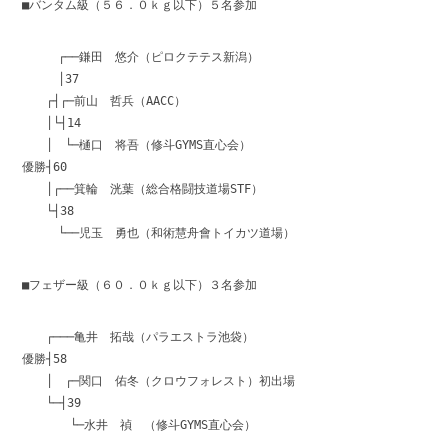
■バンタム級（５６．０ｋｇ以下）５名参加
┌──鎌田 悠介（ピロクテテス新潟）
│37
┌┤┌─前山 哲兵（AACC）
│└┤14
│ └─樋口 将吾（修斗GYMS直心会）
優勝┤60
│┌──箕輪 洸葉（総合格闘技道場STF）
└┤38
└──児玉 勇也（和術慧舟會トイカツ道場）
■フェザー級（６０．０ｋｇ以下）３名参加
┌───亀井 拓哉（パラエストラ池袋）
優勝┤58
│ ┌─関口 佑冬（クロウフォレスト）初出場
└─┤39
└─水井 禎 （修斗GYMS直心会）