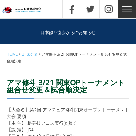
日本修斗協会からのお知らせ
HOME
Ｚ_未分類
アマ修斗 3/21 関東OPトーナメント 組合せ変更＆試
合順決定
アマ修斗 3/21 関東OPトーナメント
組合せ変更＆試合順決定
【大会名】第2回 アマチュア修斗関東オープントーナメント
大会 要項
【主 催】 格闘技フェス実行委員会
【認 定】 JSA