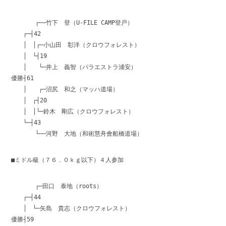
┌──竹下 登（U-FILE CAMP登戸）
┌─┤42
│ │┌─小山田 彰洋（クロウフォレスト）
│ └┤19
│ └─井上 義智（パラエストラ浦安）
優勝┤61
│ ┌─沼尻 和之（マッハ道場）
│ ┌┤20
│ │└─鈴木 剛広（クロウフォレスト）
└─┤43
└──河野 大地（和術慧舟會船橋道場）
■ミドル級（７６．０ｋｇ以下）４人参加
┌─田口 泰地（roots）
┌─┤44
│ └─矢島 貴志（クロウフォレスト）
優勝┤59