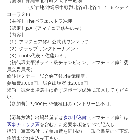
【会場】沖縄県北谷町／天下一道場
（所在地:沖縄県中頭郡北谷町北谷１-１-５シティ
コーワ２F）
【主催】Theパラエストラ沖縄
【認定】JSA（アマチュア修斗のみ）
【内容】
（1）アマチュア修斗公式戦ワンマッチ
（2）グラップリングトーナメント
（3）roots代表・佐藤ルミナ
（初代環太平洋ライト級チャンピオン、アマチュア修斗委
員会委員長）
修斗セミナー 試合終了後2時間程度 、
参加費3,000円、試合出場者は2,000円
※尚、試合出場選手は必ずスポーツ保険に加入してくださ
い。
【参加費】3,000円 ※他種目のエントリーは不可。
【応募方法】出場希望者は
参加申込書
（アマチュア修斗は
医事チェック票
を含む）に必要事項をすべて記入し、
押印、写真添付して参加費を同封の上、現金書留にて下記
住所までお申込み下さい。