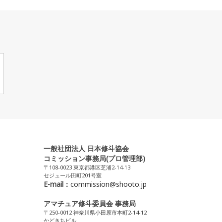
一般社団法人 日本修斗協会
コミッション事務局(プロ管理部)
〒108-0023 東京都港区芝浦2-14-13
セジュール田町201号室
E-mail：
commission@shooto.jp
アマチュア修斗委員会 事務局
〒250-0012 神奈川県小田原市本町2-14-12
かどきちビル