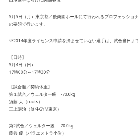
5月5日（月）東京都／後楽園ホールにて行われるプロフェッショ
の要領で行います。
※2014年度ライセンス申請を済ませていない選手は、試合当日ま
【日時】
5月4日（日）
17時00分～17時30分
【試合順／契約体重】
第１試合／ウェルター級 -70.0kg
須藤 大（roots）
三上譲治（修斗GYM東京）
第2試合／ウェルター級 -70.0kg
藤巻 優（パラエストラ小岩）