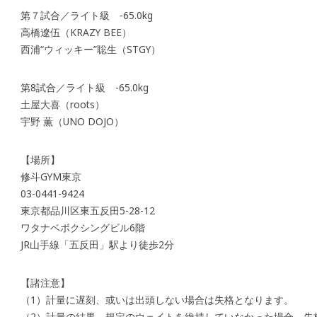
第７試合／ライト級 -65.0kg
高橋遼伍（KRAZY BEE）
西浦“ウィッキー”聡生（STGY）
第8試合／ライト級 -65.0kg
土屋大喜（roots）
宇野 薫（UNO DOJO）
【場所】
修斗GYM東京
03-0441-9424
東京都品川区東五反田5-28-12
ワタナベボクシングビル6階
JR山手線「五反田」駅より徒歩2分
【諸注意】
（1）計量に遅刻、或いは出頭しない場合は失格となります。
（2）計量の結果、規定のウェイトを維持していなかった場合、失