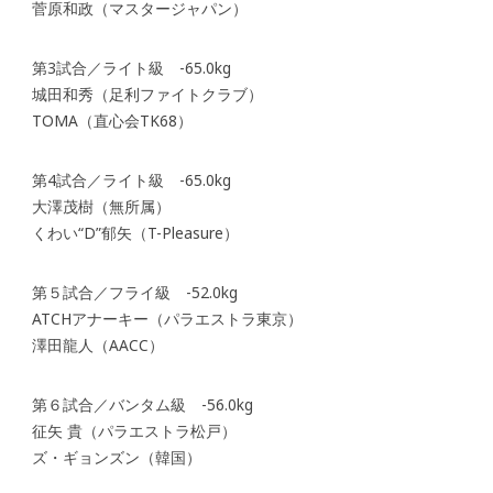
菅原和政（マスタージャパン）
第3試合／ライト級 -65.0kg
城田和秀（足利ファイトクラブ）
TOMA（直心会TK68）
第4試合／ライト級 -65.0kg
大澤茂樹（無所属）
くわい“D”郁矢（T-Pleasure）
第５試合／フライ級 -52.0kg
ATCHアナーキー（パラエストラ東京）
澤田龍人（AACC）
第６試合／バンタム級 -56.0kg
征矢 貴（パラエストラ松戸）
ズ・ギョンズン（韓国）