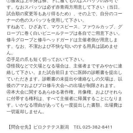
①服装は上半身は裸、下に履くものはスパッツのみ可で
す。なおスパッツは必ず赤青両方用意して下さい（当日、
試合順の変更等もあり得るため）、その上で、自分のコー
ナーの色のスパッツを使用して下さい。
すねあて、ひざあて、マウスピース、ファウルカップ、グ
ローブに巻く白いビニールテープは各自でご用意下さい。
修斗グローブと修斗ヘッドガードは主催者側が用意しま
す。なお、不潔および不快な匂いのする用具は認めませ
ん。
②手足の爪も短く切っておいて下さい。
③怪我などで欠場となる場合は、主催者まですみやかに連
絡して下さい。また試合前日までに医師の診断書を提出し
ていただきます。診断書の未提出や連絡なしの欠場は、以
後のアマおよびプロ修斗大会への出場が制限されます。
④本大会に関するあらゆる著作権、肖像権、およびそれら
に付帯する権利は、すべて主催者に帰属することになりま
す。いかなる理由があっても一度提出した書類、出場費は
一切返却しません。
【問合せ先】ピロクテテス新潟 TEL 025-382-8411