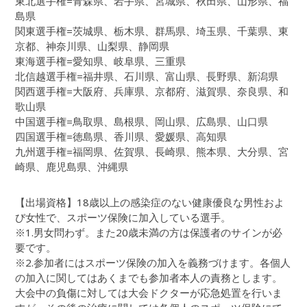
東北選手権=青森県、岩手県、宮城県、秋田県、山形県、福
島県
関東選手権=茨城県、栃木県、群馬県、埼玉県、千葉県、東
京都、神奈川県、山梨県、静岡県
東海選手権=愛知県、岐阜県、三重県
北信越選手権=福井県、石川県、富山県、長野県、新潟県
関西選手権=大阪府、兵庫県、京都府、滋賀県、奈良県、和
歌山県
中国選手権=鳥取県、島根県、岡山県、広島県、山口県
四国選手権=徳島県、香川県、愛媛県、高知県
九州選手権=福岡県、佐賀県、長崎県、熊本県、大分県、宮
崎県、鹿児島県、沖縄県
【出場資格】18歳以上の感染症のない健康優良な男性およ
び女性で、スポーツ保険に加入している選手。
※1.男女問わず。また20歳未満の方は保護者のサインが必
要です。
※2.参加者にはスポーツ保険の加入を義務づけます。各個人
の加入に関してはあくまでも参加者本人の責務とします。
大会中の負傷に対しては大会ドクターが応急処置を行いま