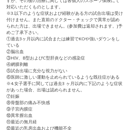
すが、その後の治療に関しては各個人のスポーツ保険にて
対応いただくものとします。
※3.以下のような症状および経験がある方の試合出場は受け
付けません。また直前のドクター・チェックで異常が認め
られた方は、出場できません。(参加費は返却されます。)予
めご了承下さい。
①過去3ヶ月以内に試合または練習でKOや強いダウンをし
ている
②脳出血
③HIV、B型およびC型肝炎などの感染症
④網膜剥離
⑤試合出場に充分な視力がない
⑥医師に激しい運動を止められているような既往症がある
※4.女子選手に関しては過去3 ヶ月以内に下記のような症状
があった場合、出場は認められません。
⑦妊娠
⑧骨盤部の痛み不快感
⑨子宮内膜症
⑩異常膣出血
⑪最近の無月経
⑫最近の乳房出血および機能不全