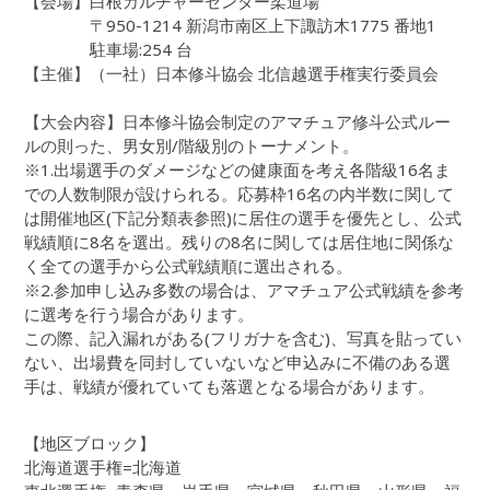
【会場】白根カルチャーセンター柔道場
〒950-1214 新潟市南区上下諏訪木1775 番地1
駐車場:254 台
【主催】（一社）日本修斗協会 北信越選手権実行委員会
【大会内容】日本修斗協会制定のアマチュア修斗公式ルー
ルの則った、男女別/階級別のトーナメント。
※1.出場選手のダメージなどの健康面を考え各階級16名ま
での人数制限が設けられる。応募枠16名の内半数に関して
は開催地区(下記分類表参照)に居住の選手を優先とし、公式
戦績順に8名を選出。残りの8名に関しては居住地に関係な
く全ての選手から公式戦績順に選出される。
※2.参加申し込み多数の場合は、アマチュア公式戦績を参考
に選考を行う場合があります。
この際、記入漏れがある(フリガナを含む)、写真を貼ってい
ない、出場費を同封していないなど申込みに不備のある選
手は、戦績が優れていても落選となる場合があります。
【地区ブロック】
北海道選手権=北海道