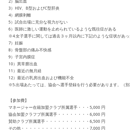
2）脳出血
3）HIV、B型およびC型肝炎
4）網膜剥離
5）試合出場に充分な視力がない
6）医師に激しい運動を止められているような既往症がある
※4.女子選手に関しては過去３ヶ月以内に下記のような症状があ
7）妊娠
8）骨盤部の痛み不快感
9）子宮内膜症
10）異常膣出血
11）最近の無月経
12）最近の乳房出血および機能不全
※5.出場あたっては、協会へ選手登録を行う必要があります。（別
【参加費】
マネージャー在籍加盟クラブ所属選手・・・5,000 円
協会加盟クラフブ所属選手・・・・・・・・6,000 円
賛助クラブ所属選手・・・・・・・・・・・6,500 円
その他・・・・・・・・・・・・・・・・・7,000 円