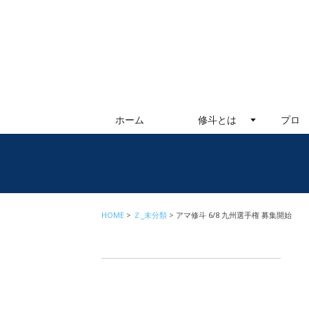
ホーム
修斗とは
プロ
HOME
Ｚ_未分類
アマ修斗 6/8 九州選手権 募集開始