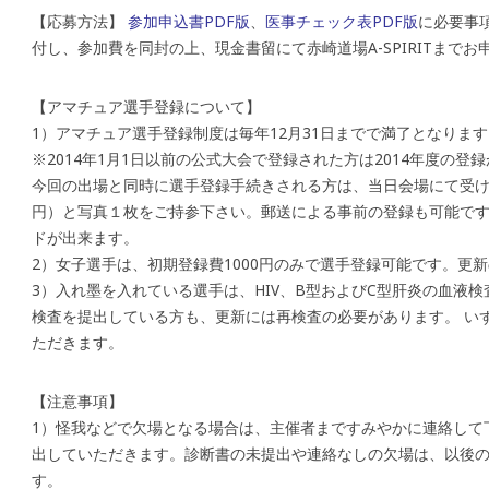
【応募方法】
参加申込書PDF版
、
医事チェック表PDF版
に必要事
付し、参加費を同封の上、現金書留にて赤崎道場A-SPIRITまでお
【アマチュア選手登録について】
1）アマチュア選手登録制度は毎年12月31日までで満了となります
※2014年1月1日以前の公式大会で登録された方は2014年度の登
今回の出場と同時に選手登録手続きされる方は、当日会場にて受け付け
円）と写真１枚をご持参下さい。郵送による事前の登録も可能です
ドが出来ます。
2）女子選手は、初期登録費1000円のみで選手登録可能です。更
3）入れ墨を入れている選手は、HIV、B型およびC型肝炎の血液
検査を提出している方も、更新には再検査の必要があります。 い
ただきます。
【注意事項】
1）怪我などで欠場となる場合は、主催者まですみやかに連絡して
出していただきます。診断書の未提出や連絡なしの欠場は、以後
す。