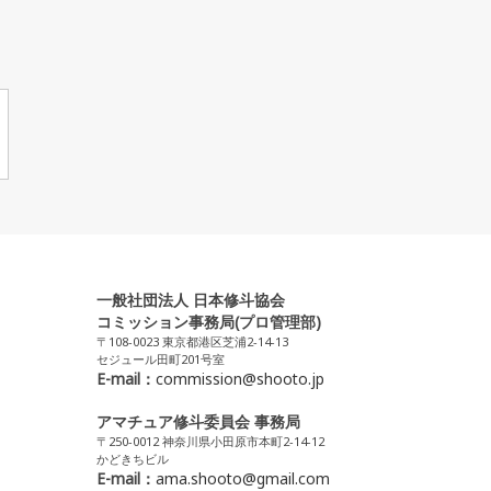
一般社団法人 日本修斗協会
コミッション事務局(プロ管理部)
〒108-0023 東京都港区芝浦2-14-13
セジュール田町201号室
E-mail：
commission@shooto.jp
アマチュア修斗委員会 事務局
〒250-0012 神奈川県小田原市本町2-14-12
かどきちビル
E-mail：
ama.shooto@gmail.com