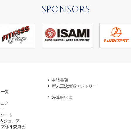
SPONSORS
アマ
申請書類
新人王決定戦エントリー
ス一覧
決算報告書
チュア
ナー
スパート
&ジュニア
ュア修斗委員会