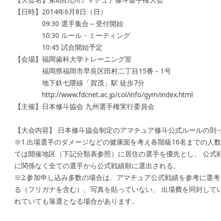
【日時】2014年6月8日（日）
09:30 選手集合～受付開始
10:30 ルール・ミーティング
10:45 試合開始予定
【会場】福岡歯科大学トレーニング室
福岡県福岡市早良区田村二丁目15番－1号
地下鉄七隈線「賀茂」駅 徒歩7分
http://www.fdcnet.ac.jp/col/info/gym/index.html
【主催】日本修斗協会 九州選手権実行委員会
【大会内容】 日本修斗協会制定のアマチュア修斗公式ルールの則
※1.出場選手のダメージなどの健康面を考え各階級16名までの人数
ては開催地区（下記分類表参照）に居住の選手を優先とし、 公式
に関係なく全ての選手から公式戦績順に選出される。
※2.参加申し込み多数の場合は、アマチュア公式戦績を参考に選考
る（フリガナを含む）、写真を貼っていない、 出場費を同封して
れていても落選となる場合があります。