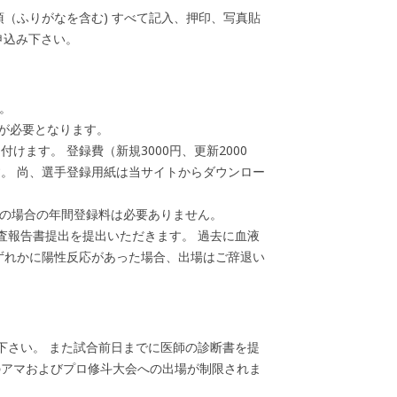
項（ふりがなを含む) すべて記入、押印、写真貼
申込み下さい。
。
録が必要となります。
ます。 登録費（新規3000円、更新2000
。 尚、選手登録用紙は当サイトからダウンロー
新の場合の年間登録料は必要ありません。
検査報告書提出を提出いただきます。 過去に血液
ずれかに陽性反応があった場合、出場はご辞退い
下さい。 また試合前日までに医師の診断書を提
のアマおよびプロ修斗大会への出場が制限されま