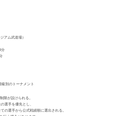
タジアム武道場）
8分
分
階級別のトーナメント
数制限が設けられる。
住の選手を優先とし、
全ての選手から公式戦績順に選出される。