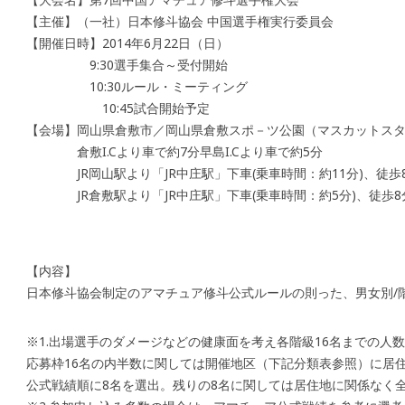
【主催】（一社）日本修斗協会 中国選手権実行委員会
【開催日時】2014年6月22日（日）
9:30選手集合～受付開始
10:30ルール・ミーティング
10:45試合開始予定
【会場】岡山県倉敷市／岡山県倉敷スポ－ツ公園（マスカットス
倉敷I.Cより車で約7分早島I.Cより車で約5分
JR岡山駅より「JR中庄駅」下車(乗車時間：約11分)、徒歩
JR倉敷駅より「JR中庄駅」下車(乗車時間：約5分)、徒歩8
【内容】
日本修斗協会制定のアマチュア修斗公式ルールの則った、男女別/
※1.出場選手のダメージなどの健康面を考え各階級16名までの人
応募枠16名の内半数に関しては開催地区（下記分類表参照）に居
公式戦績順に8名を選出。残りの8名に関しては居住地に関係なく