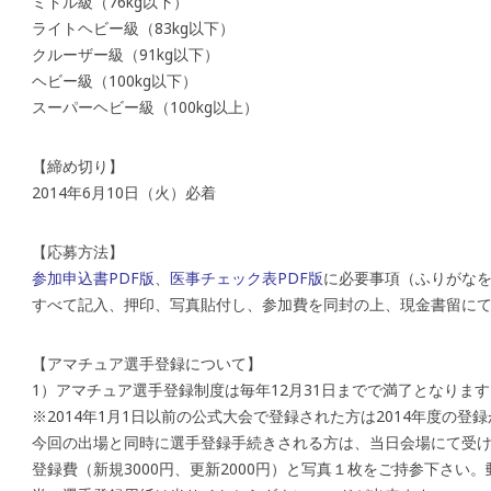
ミドル級（76kg以下）
ライトヘビー級（83kg以下）
クルーザー級（91kg以下）
ヘビー級（100kg以下）
スーパーヘビー級（100kg以上）
【締め切り】
2014年6月10日（火）必着
【応募方法】
参加申込書PDF版
、
医事チェック表PDF版
に必要事項（ふりがなを
すべて記入、押印、写真貼付し、参加費を同封の上、現金書留に
【アマチュア選手登録について】
1）アマチュア選手登録制度は毎年12月31日までで満了となります
※2014年1月1日以前の公式大会で登録された方は2014年度の登
今回の出場と同時に選手登録手続きされる方は、当日会場にて受
登録費（新規3000円、更新2000円）と写真１枚をご持参下さい