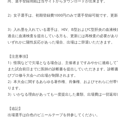
尚、選手登録用紙は当サイトからダウンロードが出来ます。
2）女子選手は、初期登録費1000円のみで選手登録可能です。更
3）入れ墨を入れている選手は、HIV、B型およびC型肝炎の血液
過去に血液検査を提出している方も、更新には再検査の必要があ
いずれかに陽性反応があった場合、出場はご辞退いただきます。
【注意事項】
1）怪我などで欠場となる場合は、主催者まですみやかに連絡して
また試合前日までに医師の診断書を提出していただきます。診断
びプロ修斗大会への出場が制限されます。
2）本大会に関するあらゆる著作権、肖像権、およびそれらに付帯
ります。
3）いかなる理由があっても一度提出した書類、出場費は一切返却
【追記】
出場選手は白色のビニールテープを持参してください。