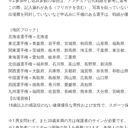
※2.参加申し込み多数の場合は、アマチュア公式戦績を参考に選
この際、記入漏れがある（フリガナを含む）、写真を貼っていな
出場費を同封していないなど申込みに不備のある選手は、戦績が
［地区ブロック］
北海道選手権＝北海道
東北選手権＝青森県、岩手県、宮城県、秋田県、山形県、福島県
関東選手権＝茨城県、栃木県、群馬県、埼玉県、千葉県、東京都
東海選手権＝愛知県、岐阜県、三重県
北信越選手権＝福井県、石川県、富山県、長野県、新潟県
関西選手権＝大阪府、兵庫県、京都府、滋賀県、奈良県、和歌山
中国選手権＝鳥取県、島根県、岡山県、広島県、山口県
四国選手権＝徳島県、香川県、愛媛県、高知県
九州選手権＝福岡県、佐賀県、長崎県、熊本県、大分県、宮崎県、
【出場資格】
18歳以上の感染症のない健康優良な男性および女性で、スポーツ
※1.男女問わず。また20歳未満の方は保護者のサインが必要です。
※2.参加者にはスポーツ保険の加入を義務づけます。各個人の加