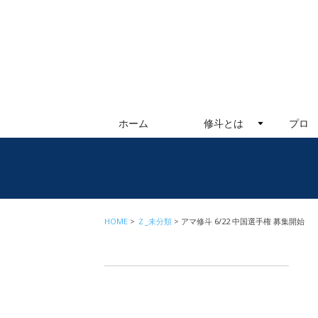
ホーム
修斗とは
プロ
HOME
Ｚ_未分類
アマ修斗 6/22 中国選手権 募集開始