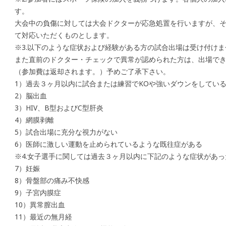
す。
大会中の負傷に対しては大会ドクターが応急処置を行いますが、
て対応いただくものとします。
※3.以下のような症状および経験がある方の試合出場は受け付けま
また直前のドクター・チェックで異常が認められた方は、出場で
（参加費は返却されます。）予めご了承下さい。
1）過去３ヶ月以内に試合または練習でKOや強いダウンをしてい
2）脳出血
3）HIV、B型およびC型肝炎
4）網膜剥離
5）試合出場に充分な視力がない
6）医師に激しい運動を止められているような既往症がある
※4.女子選手に関しては過去３ヶ月以内に下記のような症状があ
7）妊娠
8）骨盤部の痛み不快感
9）子宮内膜症
10）異常膣出血
11）最近の無月経