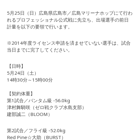
5月25日（日）広島県広島市／広島マリーナホップにて行わ
れるプロフェッショナル公式戦に先立ち、出場選手の前日
計量を以下の要領で行います。
※2014年度ライセンス申請を済ませていない選手は、試合
当日までに完了してください。
【日時】
5月24日（土）
14時30分～15時00分
【契約体重】
第1試合／バンタム級 -56.0kg
津村舞騎咲（ゼロ戦クラブ水島支部）
建部誠二（BLOOM）
第2試合／フライ級 -52.0kg
Red Pine☆大助（BURST）