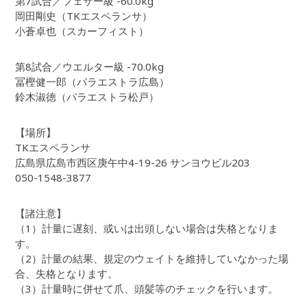
第7試合／フェザー級 -60.0kg
岡田剛史（TKエスペランサ）
小蒼卓也（スカーフィスト）
第8試合／ウエルター級 -70.0kg
冨樫健一郎（パラエストラ広島）
鈴木淑徳（パラエストラ松戸）
【場所】
TKエスペランサ
広島県広島市西区庚午中4-19-26 サンヨウビル203
050-1548-3877
【諸注意】
（1）計量に遅刻、或いは出頭しない場合は失格となりま
す。
（2）計量の結果、規定のウェイトを維持していなかった場
合、失格となります。
（3）計量時に併せて爪、頭髪等のチェックを行います。