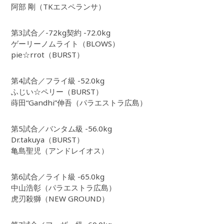
阿部 剛（TKエスペランサ）
第3試合／-72kg契約 -72.0kg
ゲーリーノムライト（BLOWS）
pie☆rrot（BURST）
第4試合／フライ級 -52.0kg
ふじい☆ペリー（BURST）
蒔田“Gandhi”伸吾（パラエストラ広島）
第5試合／バンタム級 -56.0kg
Dr.takuya（BURST）
亀島聖児（アンドレイオス）
第6試合／ライト級 -65.0kg
中山浩彰（パラエストラ広島）
虎刃殺獅（NEW GROUND）