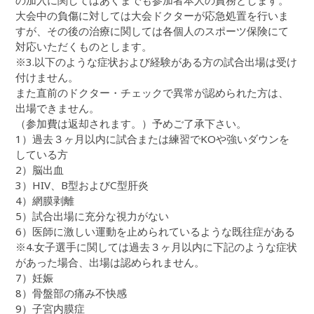
の加入に関してはあくまでも参加者本人の責務とします。
大会中の負傷に対しては大会ドクターが応急処置を行いま
すが、その後の治療に関しては各個人のスポーツ保険にて
対応いただくものとします。
※3.以下のような症状および経験がある方の試合出場は受け
付けません。
また直前のドクター・チェックで異常が認められた方は、
出場できません。
（参加費は返却されます。）予めご了承下さい。
1）過去３ヶ月以内に試合または練習でKOや強いダウンを
している方
2）脳出血
3）HIV、B型およびC型肝炎
4）網膜剥離
5）試合出場に充分な視力がない
6）医師に激しい運動を止められているような既往症がある
※4.女子選手に関しては過去３ヶ月以内に下記のような症状
があった場合、出場は認められません。
7）妊娠
8）骨盤部の痛み不快感
9）子宮内膜症