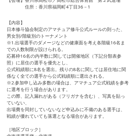
【会場】香川県高松市／高松市総合体育館 第２武道場
住所：香川県福岡町4丁目36－1
【内容】
日本修斗協会制定のアマチュア修斗公式ルールの則った、
男女別/階級別のトーナメント
※1.出場選手のダメージなどの健康面を考え各階級16名ま
での人数制限が設けられる。
応募枠16名の内半数に関しては開催地区（下記分類表参
照）に居住の選手を優先とし、
公式戦績順に8名を選出。残りの8名に関しては居住地に関
係なく全ての選手から公式戦績順に選出される。
※2.参加申し込み多数の場合は、アマチュア公式戦績を参考
に選考を行う場合があります。
この際、記入漏れがある（フリガナを含む）、写真を貼っ
ていない、
出場費を同封していないなど申込みに不備のある選手は、
戦績が優れていても落選となる場合があります。
［地区ブロック］