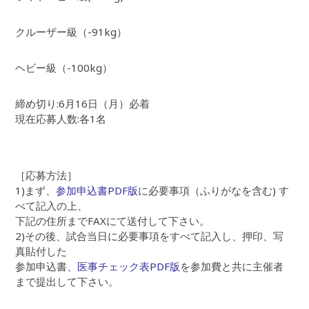
クルーザー級（-91kg）
ヘビー級（-100kg）
締め切り:6月16日（月）必着
現在応募人数:各1名
［応募方法］
1)まず、
参加申込書PDF版
に必要事項（ふりがなを含む) す
べて記入の上、
下記の住所までFAXにて送付して下さい。
2)その後、試合当日に必要事項をすべて記入し、押印、写
真貼付した
参加申込書、
医事チェック表PDF版
を参加費と共に主催者
まで提出して下さい。