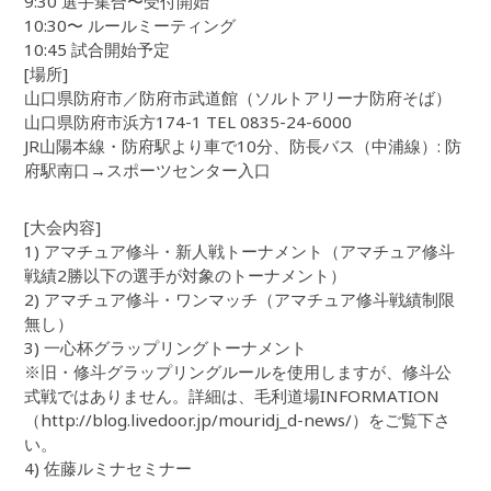
9:30 選手集合〜受付開始
10:30〜 ルールミーティング
10:45 試合開始予定
[場所]
山口県防府市／防府市武道館（ソルトアリーナ防府そば）
山口県防府市浜方174-1 TEL 0835-24-6000
JR山陽本線・防府駅より車で10分、防長バス（中浦線）: 防
府駅南口→スポーツセンター入口
[大会内容]
1) アマチュア修斗・新人戦トーナメント（アマチュア修斗
戦績2勝以下の選手が対象のトーナメント）
2) アマチュア修斗・ワンマッチ（アマチュア修斗戦績制限
無し）
3) 一心杯グラップリングトーナメント
※旧・修斗グラップリングルールを使用しますが、修斗公
式戦ではありません。詳細は、毛利道場INFORMATION
（http://blog.livedoor.jp/mouridj_d-news/）をご覧下さ
い。
4) 佐藤ルミナセミナー