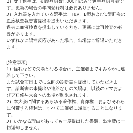
2）女子選手は、初期登録費1,000円のみで選手登録可能で
す。更新の場合の年間登録料は必要ありません。
3）入れ墨を入れている選手は、HIV、B型およびC型肝炎の
血液検査報告書提出を提出いただきます。
過去に血液検査を提出している方も、更新には再検査の必
要があります。
いずれかに陽性反応があった場合、出場はご辞退いただき
ます。
[注意事項]
1）怪我などで欠場となる場合は、主催者まですみやかに連
絡して下さい。
また試合前日までに医師の診断書を提出していただきま
す。診断書の未提出や連絡なしの欠場は、以後のアマおよ
びプロ修斗大会への出場が制限されます。
2）本大会に関するあらゆる著作権、肖像権、およびそれら
に付帯する権利は、すべて主催者に帰属することになりま
す。
3）いかなる理由があっても一度提出した書類、出場費は一
切返却しません。