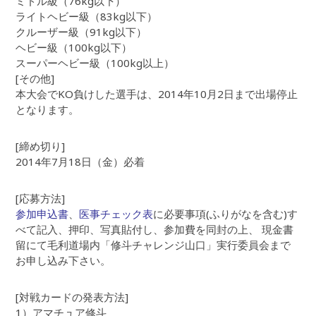
ミドル級（76kg以下）
ライトヘビー級（83kg以下）
クルーザー級（91kg以下）
ヘビー級（100kg以下）
スーパーヘビー級（100kg以上）
[その他]
本大会でKO負けした選手は、2014年10月2日まで出場停止
となります。
[締め切り]
2014年7月18日（金）必着
[応募方法]
参加申込書
、
医事チェック表
に必要事項(ふりがなを含む)す
べて記入、押印、写真貼付し、参加費を同封の上、 現金書
留にて毛利道場内「修斗チャレンジ山口」実行委員会まで
お申し込み下さい。
[対戦カードの発表方法]
1）アマチュア修斗