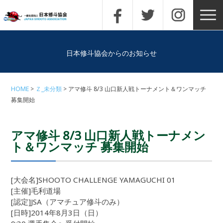
日本修斗協会からのお知らせ
HOME
Ｚ_未分類
アマ修斗 8/3 山口新人戦トーナメント＆ワンマッチ
募集開始
アマ修斗 8/3 山口新人戦トーナメン
ト＆ワンマッチ 募集開始
[大会名]SHOOTO CHALLENGE YAMAGUCHI 01
[主催]毛利道場
[認定]JSA（アマチュア修斗のみ）
[日時]2014年8月3日（日）