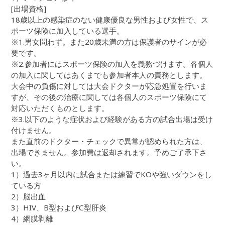
[出場資格]
18歳以上の感染症のない健康優良な男性および女性で、ス
ポーツ保険に加入している選手。
※1.男女問わず。また20歳未満の方は保護者のサインが必
要です。
※2.参加者にはスポーツ保険の加入を義務づけます。各個人
の加入に関してはあくまでも参加者本人の責務とします。
大会中の負傷に対しては大会ドクターが応急処置を行いま
すが、その後の治療に関しては各個人のスポーツ保険にて
対応いただくものとします。
※3.以下のような症状および経験がある方の試合出場は受け
付けません。
また直前のドクター・チェックで異常が認められた方は、
出場できません。参加費は返却されます。予めご了承下さ
い。
1）過去3ヶ月以内に試合または練習でKOや強いダウンをし
ている方
2）脳出血
3）HIV、B型およびC型肝炎
4）網膜剥離