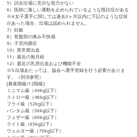
5）試合出場に充分な視力がない
6）医師に激しい運動を止められているような既往症がある
※4.女子選手に関しては過去3ヶ月以内に下記のような症状
があった場合、出場は認められません。
7）妊娠
8）骨盤部の痛み不快感
9）子宮内膜症
10）異常膣出血
11）最近の無月経
12）最近の乳房出血および機能不全
※5.出場あたっては、協会へ選手登録を行う必要がありま
す。（別項参照）
[募集階級/12階級]
ミニマム級（44kg以下）
ストロー級（48kg以下）
フライ級（52kg以下）
バンタム級（56kg以下）
フェザー級（60kg以下）
ライト級（65kg以下）
ウェルター級（70kg以下）