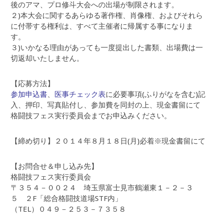
後のアマ、プロ修斗大会への出場が制限されます。
２)本大会に関するあらゆる著作権、肖像権、およびそれら
に付帯する権利は、すべて主催者に帰属する事になりま
す。
３)いかなる理由があっても一度提出した書類、出場費は一
切返却いたしません。
【応募方法】
参加申込書
、
医事チェック表
に必要事項(ふりがなを含む)記
入、押印、写真貼付し、参加費を同封の上、現金書留にて
格闘技フェス実行委員会までお申込みください。
【締め切り】２０１４年８月１８日(月)必着※現金書留にて
【お問合せ＆申し込み先】
格闘技フェス実行委員会
〒３５４－００２４ 埼玉県富士見市鶴瀬東１－２－３
５ ２F「総合格闘技道場STF内」
（TEL）０４９－２５３－７３５８