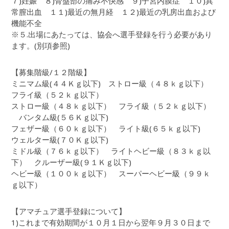
７)妊娠 ８)骨盤部の痛み不快感 ９)子宮内膜症 １０)異
常膣出血 １１)最近の無月経 １２)最近の乳房出血および
機能不全
※５.出場にあたっては、協会へ選手登録を行う必要があり
ます。(別項参照)
【募集階級/１２階級】
ミニマム級(４４Ｋｇ以下) ストロー級（４８ｋｇ以下）
フライ級（５２ｋｇ以下）
ストロー級（４８ｋｇ以下） フライ級（５２ｋｇ以下）
バンタム級(５６Ｋｇ以下)
フェザー級（６０ｋｇ以下） ライト級(６５ｋｇ以下)
ウェルター級(７０Ｋｇ以下)
ミドル級（７６ｋｇ以下） ライトヘビー級（８３ｋｇ以
下） クルーザー級(９１Ｋｇ以下)
ヘビー級（１００ｋｇ以下） スーパーヘビー級（９９ｋ
ｇ以下）
【アマチュア選手登録について】
1)これまで有効期間が１０月１日から翌年９月３０日まで