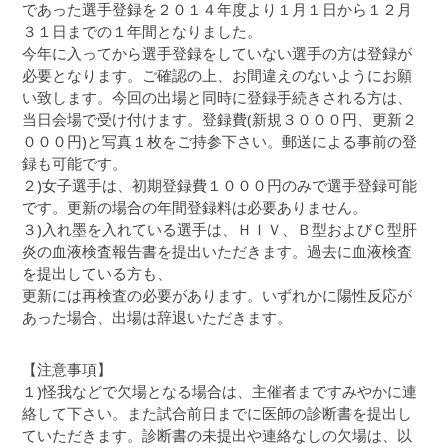
であった選手登録を２０１４年度より１月１日から１２月
３１日までの１年間となりました。
今年に入ってから選手登録をしていない選手の方は登録が
必要となります。ご確認の上、お間違えのないようにお願
い致します。今回の出場と同時に登録手続きされる方は、
当日会場で受け付けます。登録費(新規３０００円、更新２
０００円)と写真１枚をご持参下さい。郵送による事前の登
録も可能です。
２)女子選手は、初期登録費１０００円のみで選手登録可能
です。更新の場合の年間登録料は必要ありません。
３)入れ墨を入れている選手は、ＨＩＶ、Ｂ型およびＣ型肝
炎の血液検査報告書を提出いただきます。過去に血液検査
を提出している方も、
更新には再検査の必要があります。いずれかに陽性反応が
あった場合、出場は辞退いただきます。
【注意事項】
１)怪我などで欠場となる場合は、主催者まですみやかに連
絡して下さい。また試合前日までに医師の診断書を提出し
ていただきます。診断書の未提出や連絡なしの欠場は、以