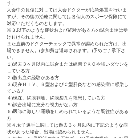
す。
大会中の負傷に対しては大会ドクターが応急処置を行いま
すが、その後の治療に関しては各個人のスポーツ保険にて
対応いただくものとします。
※３.以下のような症状および経験がある方の試合出場は受
け付けられません。
また直前のドクターチェックで異常が認められた方は、出
場できません。(参加費は返却されます。)予めご了承下さ
い。
１)過去３ヶ月以内に試合または練習でＫＯや強いダウンを
している方
２)脳出血の経験がある方
３)現在ＨＩＶ、Ｂ型およびＣ型肝炎などの感染症に感染し
ている方
４)現在、網膜剥離、網膜裂孔を罹患している方
５)試合出場に充分な視力がない方
６)医師に激しい運動を止められているような既往症がある
方
※４.女子選手に関しては過去３ヶ月以内に下記のような症
状があった場合、出場は認められません。