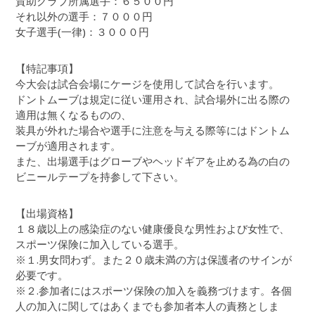
賛助クラブ所属選手：６５００円
それ以外の選手：７０００円
女子選手(一律)：３０００円
【特記事項】
今大会は試合会場にケージを使用して試合を行います。
ドントムーブは規定に従い運用され、試合場外に出る際の
適用は無くなるものの、
装具が外れた場合や選手に注意を与える際等にはドントム
ーブが適用されます。
また、出場選手はグローブやヘッドギアを止める為の白の
ビニールテープを持参して下さい。
【出場資格】
１８歳以上の感染症のない健康優良な男性および女性で、
スポーツ保険に加入している選手。
※１.男女問わず。また２０歳未満の方は保護者のサインが
必要です。
※２.参加者にはスポーツ保険の加入を義務づけます。各個
人の加入に関してはあくまでも参加者本人の責務としま