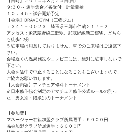
【日時】２０１４年８月２４日(日)
９:３０～ 選手集合／各受付・計量開始
１０：４５～試合開始予定
【会場】BRAVE GYM（三郷ジム）
〒３４１－００２３ 埼玉県三郷市仁蔵２１７－２
アクセス：JR武蔵野線三郷駅、武蔵野線新三郷駅、どちら
も徒歩12分
※駐車場は用意しておりません。車でのご来場はご遠慮下
さい。
会場近くの温泉施設やコンビ二には、絶対に駐車しないで
下さい。
大会を途中で中止することになることもございますので、
ご協力お願い致します。
【大会内容】アマチュア修斗トーナメント
※日本修斗協会制定のアマチュア修斗公式ルールの則っ
た、男女別・階級別のトーナメント
【参加費】
マネージャー在籍加盟クラブ所属選手：５０００円
協会加盟クラブ所属選手：６０００円