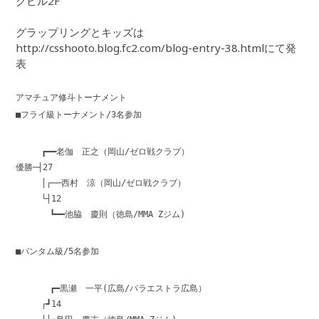
クビル2F
グラップリングとキッズは
http://csshooto.blog.fc2.com/blog-entry-38.htmlにて発
表
アマチュア修斗トーナメント
■フライ級トーナメント/3名参加
┏━━老伽 正之（岡山/ゼロ戦クラブ）
優勝─┤27
│┌──西村 涼（岡山/ゼロ戦クラブ）
└┤12
┗━━池脇 慶則（徳島/MMA Zジム)
■バンタム級/5名参加
┏━黒瀬 一平(広島/パラエストラ広島）
┌┛14