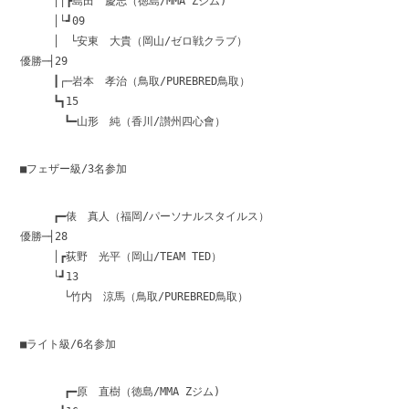
││┏島田 慶志（徳島/MMA Zジム)
│└┛09
│ └安東 大貴（岡山/ゼロ戦クラブ）
優勝─┤29
┃┌─岩本 孝治（鳥取/PUREBRED鳥取）
┗┓15
┗━山形 純（香川/讃州四心會）
■フェザー級/3名参加
┏━俵 真人（福岡/パーソナルスタイルス）
優勝─┤28
│┏荻野 光平（岡山/TEAM TED）
└┛13
└竹内 涼馬（鳥取/PUREBRED鳥取）
■ライト級/6名参加
┏━原 直樹（徳島/MMA Zジム)