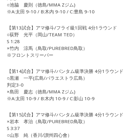
○池脇 慶則（徳島/MMA Zジム)
※A:太田 9-10 / B:木内 9-10 / C:豊島 9-10
【第13試合】アマ修斗/フライ級1回戦 4分1ラウンド
○荻野 光平（岡山/TEAM TED）
S 1:28
×竹内 涼馬（鳥取/PUREBRED鳥取）
※フロントスリーパー
【第14試合】アマ修斗/バンタム級準決勝 4分1ラウンド
○黒瀬 一平(広島/パラエストラ広島）
判定3-0
×島田 慶志（徳島/MMA Zジム)
※A:太田 10-9 / B:木内 10-9 / C:影山 10-9
【第15試合】アマ修斗/バンタム級準決勝 4分1ラウンド
×岩本 孝治（鳥取/PUREBRED鳥取）
S 3:37
○山形 純（香川/讃州四心會）