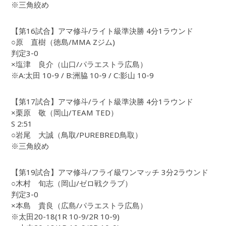
※三角絞め
【第16試合】アマ修斗/ライト級準決勝 4分1ラウンド
○原 直樹（徳島/MMA Zジム)
判定3-0
×塩津 良介（山口/パラエストラ広島）
※A:太田 10-9 / B:洲脇 10-9 / C:影山 10-9
【第17試合】アマ修斗/ライト級準決勝 4分1ラウンド
×栗原 敬（岡山/TEAM TED）
S 2:51
○岩尾 大誠（鳥取/PUREBRED鳥取）
※三角絞め
【第19試合】アマ修斗/フライ級ワンマッチ 3分2ラウンド
○木村 旬志（岡山/ゼロ戦クラブ）
判定3-0
×本島 貴良（広島/パラエストラ広島）
※太田20-18(1R 10-9/2R 10-9)