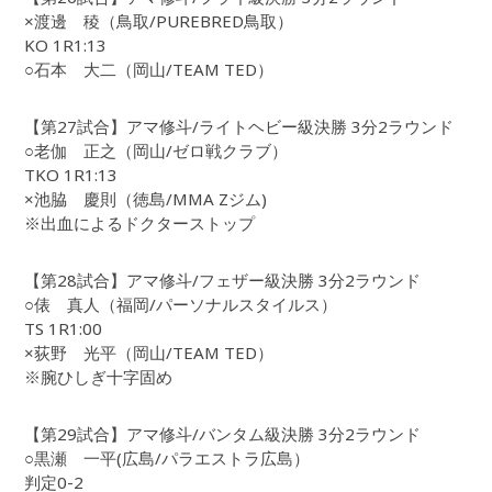
×渡邊 稜（鳥取/PUREBRED鳥取）
KO 1R1:13
○石本 大二（岡山/TEAM TED）
【第27試合】アマ修斗/ライトヘビー級決勝 3分2ラウンド
○老伽 正之（岡山/ゼロ戦クラブ）
TKO 1R1:13
×池脇 慶則（徳島/MMA Zジム)
※出血によるドクターストップ
【第28試合】アマ修斗/フェザー級決勝 3分2ラウンド
○俵 真人（福岡/パーソナルスタイルス）
TS 1R1:00
×荻野 光平（岡山/TEAM TED）
※腕ひしぎ十字固め
【第29試合】アマ修斗/バンタム級決勝 3分2ラウンド
○黒瀬 一平(広島/パラエストラ広島）
判定0-2