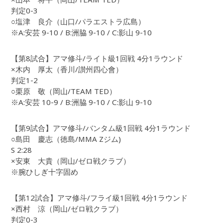
判定0-3
○塩津 良介（山口/パラエストラ広島）
※A:安芸 9-10 / B:洲脇 9-10 / C:影山 9-10
【第8試合】アマ修斗/ライト級1回戦 4分1ラウンド
×木内 厚太（香川/讃州四心會）
判定1-2
○栗原 敬（岡山/TEAM TED）
※A:安芸 10-9 / B:洲脇 9-10 / C:影山 9-10
【第9試合】アマ修斗/バンタム級1回戦 4分1ラウンド
○島田 慶志（徳島/MMA Zジム)
S 2:28
×安東 大貴（岡山/ゼロ戦クラブ）
※腕ひしぎ十字固め
【第12試合】アマ修斗/フライ級1回戦 4分1ラウンド
×西村 涼（岡山/ゼロ戦クラブ）
判定0-3