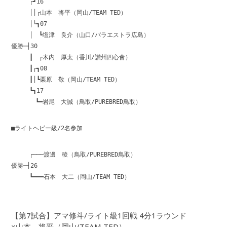
┌┛16
││┌山本 将平（岡山/TEAM TED）
│└┓07
│ ┗塩津 良介（山口/パラエストラ広島）
優勝─┤30
┃ ┌木内 厚太（香川/讃州四心會）
┃┌┓08
┃│┗栗原 敬（岡山/TEAM TED）
┗┓17
┗━岩尾 大誠（鳥取/PUREBRED鳥取）
■ライトヘビー級/2名参加
┌───渡邊 稜（鳥取/PUREBRED鳥取）
優勝─┤26
┗━━━石本 大二（岡山/TEAM TED）
【第7試合】アマ修斗/ライト級1回戦 4分1ラウンド
×山本 将平（岡山/TEAM TED）