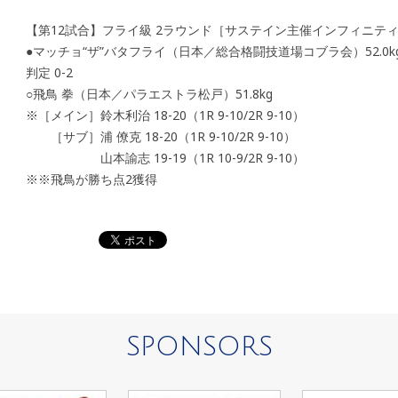
【第12試合】フライ級 2ラウンド［サステイン主催インフィニテ
●マッチョ“ザ”バタフライ（日本／総合格闘技道場コブラ会）52.0k
判定 0-2
○飛鳥 拳（日本／パラエストラ松戸）51.8kg
※［メイン］鈴木利治 18-20（1R 9-10/2R 9-10）
［サブ］浦 僚克 18-20（1R 9-10/2R 9-10）
山本諭志 19-19（1R 10-9/2R 9-10）
※※飛鳥が勝ち点2獲得
SPONSORS