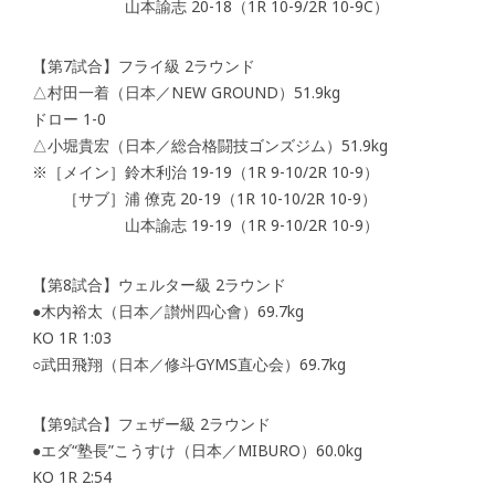
山本諭志 20-18（1R 10-9/2R 10-9C）
【第7試合】フライ級 2ラウンド
△村田一着（日本／NEW GROUND）51.9kg
ドロー 1-0
△小堀貴宏（日本／総合格闘技ゴンズジム）51.9kg
※［メイン］鈴木利治 19-19（1R 9-10/2R 10-9）
［サブ］浦 僚克 20-19（1R 10-10/2R 10-9）
山本諭志 19-19（1R 9-10/2R 10-9）
【第8試合】ウェルター級 2ラウンド
●木内裕太（日本／讃州四心會）69.7kg
KO 1R 1:03
○武田飛翔（日本／修斗GYMS直心会）69.7kg
【第9試合】フェザー級 2ラウンド
●エダ“塾長”こうすけ（日本／MIBURO）60.0kg
KO 1R 2:54