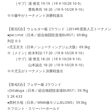
［サブ］浦 僚克 19-19（1R 9-10/2R 10-9）
豊島孝尚 18-20（1R 9-10/2R 9-10）
※※藤中がトーナメント決勝戦進出
【第3試合】ウェルター級 2ラウンド［2014年度新人王トーナメ
●pie☆rrot（日本／総合格闘技道場BURST）69.8kg
判定 0-3
○児玉京大（日本／シューティングジム大阪）69.3kg
※［メイン］鈴木利治 17-20（1R 8-10/2R 9-10）
［サブ］浦 僚克 18-20（1R 9-10/2R 9-10）
山本諭志 18-20（1R 9-10/2R 9-10）
※※児玉がトーナメント決勝戦進出
【第4試合】フェザー級 2ラウンド
○Dr.takuya（日本／総合格闘技道場BURST）59.7kg
S 2R 4:33
●西村大地（日本／MMA修斗ジムBLOWS）59.5kg
※フロント・スリーパーホールド