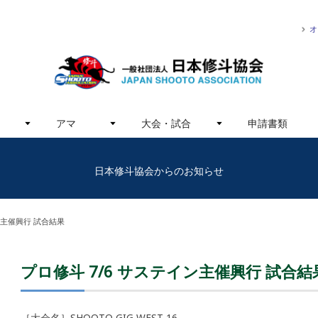
オ
アマ
大会・試合
申請書類
日本修斗協会からのお知らせ
ン主催興行 試合結果
プロ修斗 7/6 サステイン主催興行 試合結
［大会名］SHOOTO GIG WEST 16