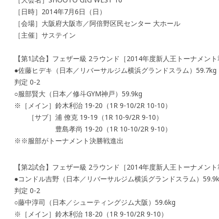
［日時］2014年7月6日（日）
［会場］大阪府大阪市／阿倍野区民センター 大ホール
［主催］サステイン
【第1試合】フェザー級 2ラウンド［2014年度新人王トーナメン
●佐藤ヒデキ（日本／リバーサルジム横浜グランドスラム）59.7kg
判定 0-2
○服部賢大（日本／修斗GYM神戸）59.9kg
※［メイン］鈴木利治 19-20（1R 9-10/2R 10-10）
［サブ］浦 僚克 19-19（1R 10-9/2R 9-10）
豊島孝尚 19-20（1R 10-10/2R 9-10）
※※服部がトーナメント決勝戦進出
【第2試合】フェザー級 2ラウンド［2014年度新人王トーナメン
●コンドル吉野（日本／リバーサルジム横浜グランドスラム）59.9k
判定 0-2
○藤中淳司（日本／シューティングジム大阪）59.6kg
※［メイン］鈴木利治 18-20（1R 9-10/2R 9-10）