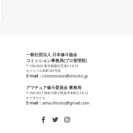
一般社団法人 日本修斗協会
コミッション事務局(プロ管理部)
〒108-0023 東京都港区芝浦2-14-13
セジュール田町201号室
E-mail：
commission@shooto.jp
アマチュア修斗委員会 事務局
〒250-0012 神奈川県小田原市本町2-14-12
かどきちビル
E-mail：
ama.shooto@gmail.com