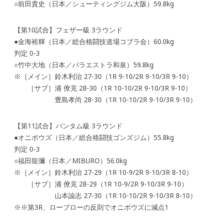
○前田貴史（日本／シューティングジム大阪）59.8kg
【第10試合】フェザー級 3ラウンド
●金海裕輝（日本／総合格闘技道場コブラ会）60.0kg
判定 0-3
○竹中大地（日本／パラエストラ和泉）59.8kg
※［メイン］鈴木利治 27-30（1R 9-10/2R 9-10/3R 9-10）
［サブ］浦 僚克 28-30（1R 10-10/2R 9-10/3R 9-10）
豊島孝尚 28-30（1R 10-10/2R 9-10/3R 9-10）
【第11試合】バンタム級 3ラウンド
●オニボウズ（日本／総合格闘技ゴンズジム）55.8kg
判定 0-3
○福田龍彌（日本／MIBURO）56.0kg
※［メイン］鈴木利治 27-29（1R 10-9/2R 9-10/3R 8-10）
［サブ］浦 僚克 28-29（1R 10-9/2R 9-10/3R 9-10）
山本諭志 27-30（1R 10-10/2R 9-10/3R 8-10）
※※第3R、ローブローの反則でオニボウズに減点1