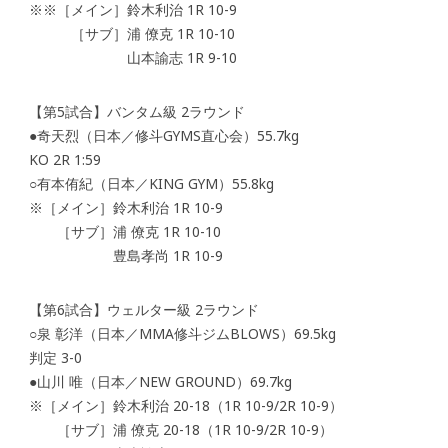
※※［メイン］鈴木利治 1R 10-9
［サブ］浦 僚克 1R 10-10
山本諭志 1R 9-10
【第5試合】バンタム級 2ラウンド
●奇天烈（日本／修斗GYMS直心会）55.7kg
KO 2R 1:59
○有本侑紀（日本／KING GYM）55.8kg
※［メイン］鈴木利治 1R 10-9
［サブ］浦 僚克 1R 10-10
豊島孝尚 1R 10-9
【第6試合】ウェルター級 2ラウンド
○泉 彰洋（日本／MMA修斗ジムBLOWS）69.5kg
判定 3-0
●山川 唯（日本／NEW GROUND）69.7kg
※［メイン］鈴木利治 20-18（1R 10-9/2R 10-9）
［サブ］浦 僚克 20-18（1R 10-9/2R 10-9）