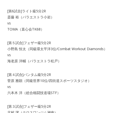
[第6試合]ライト級5分2R
斎藤 裕（パラエストラ小岩）
vs
TOMA（直心会TK68）
[第５試合]フェザー級5分2R
小野島 恒太（同級環太平洋3位/Combat Workout Diamonds）
vs
海老原 洋輔（パラエストラ松戸）
[第４試合]バンタム級5分2R
菅原 雅顕（同級世界10位/四街道スポーツスタジオ）
vs
六本木 洋（総合格闘技道場STF）
[第３試合]フェザー級5分2R
北村 潔（クロスワンジム湘南）