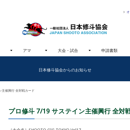
オ
アマ
大会・試合
申請書類
日本修斗協会からのお知らせ
イン主催興行 全対戦カード
プロ修斗 7/19 サステイン主催興行 全対
［大会名］SHOOTO GIG TOKYO Vol17