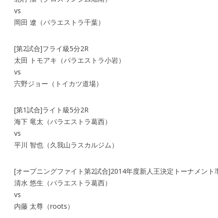
vs
岡田 遼（パラエストラ千葉）
[第2試合]フライ級5分2R
太田 トモアキ（パラエストラ小岩）
vs
宍野ジョー（トイカツ道場）
[第1試合]ライト級5分2R
海下 竜太（パラエストラ葛西）
vs
平川 智也（久我山ラスカルジム）
[オープニングファイト第2試合]2014年度新人王決定トーナメント準
清水 悠生（パラエストラ葛西）
vs
内藤 太尊（roots）