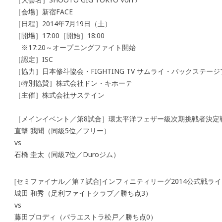
［会場］新宿FACE
［日程］2014年7月19日（土）
［開場］17:00［開始］18:00
※17:20～オープニングファイト開始
［認定］ISC
［協力］日本修斗協会・FIGHTING TV サムライ・バックステー
［特別協賛］株式会社ドン・キホーテ
［主催］株式会社サステイン
［メインイベント／第8試合］環太平洋フェザー級次期挑戦者決定戦 
直撃 我聞（同級5位／フリー）
vs
石橋 圭太（同級7位／Duroジム）
[セミファイナル／第７試合]インフィニティリーグ2014公式戦ライ
城田 和秀（足利ファイトクラブ／勝ち点3）
vs
藤田ブロディ（パラエストラ松戸／勝ち点0）