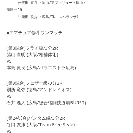
┌─濱田 直斗 (岡山/アブソリュート岡山)
優勝─┤19
└─柴田 良介 (広島/TKエスペランサ)
■アマチュア修斗ワンマッチ
[第8試合]フライ級/3分2R
脇山 直明 (大阪/相補体術)
VS
本島 貴良 (広島/パラエストラ広島)
[第9試合]フェザー級/3分2R
別所 竜弥 (徳島/アンドレイオス)
VS
石井 逸人 (広島/総合格闘技道場BURST)
[第24試合]バンタム級/3分2R
谷口 友康 (大阪/Team Free Style)
VS