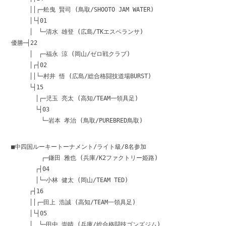
││┌─舩曳 賢司 (鳥取/SHOOTO JAM WATER)
│└┤01
│ └─清水 雄登 (広島/TKエスペランサ)
優勝─┤22
│ ┌─福永 涼 (岡山/ゼロ戦クラブ)
│┌┤02
││└─村井 悟 (広島/総合格闘技道場BURST)
└┤15
│┌─児玉 亮太 (高知/TEAM一領具足)
└┤03
└─岩本 孝治 (鳥取/PUREBRED鳥取)
■中四国ルーキートーナメント/ライト級/8名参加
┌─鎌田 雅也 (兵庫/K2ファクトリー姫路)
┌┤04
│└─小林 健太 (岡山/TEAM TED)
┌┤16
││┌─田上 浩誠 (高知/TEAM一領具足)
│└┤05
│ └─田中 崇晴 (兵庫/総合格闘技ゴンズジム)