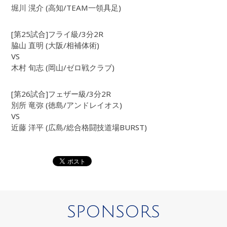
堀川 滉介 (高知/TEAM一領具足)
[第25試合]フライ級/3分2R
脇山 直明 (大阪/相補体術)
VS
木村 旬志 (岡山/ゼロ戦クラブ)
[第26試合]フェザー級/3分2R
別所 竜弥 (徳島/アンドレイオス)
VS
近藤 洋平 (広島/総合格闘技道場BURST)
SPONSORS