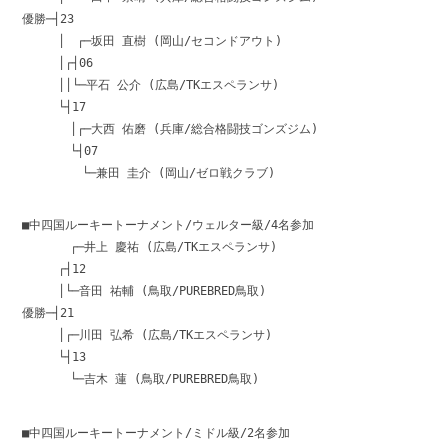
優勝─┤23
│ ┌─坂田 直樹 (岡山/セコンドアウト)
│┌┤06
││└─平石 公介 (広島/TKエスペランサ)
└┤17
│┌─大西 佑磨 (兵庫/総合格闘技ゴンズジム)
└┤07
└─兼田 圭介 (岡山/ゼロ戦クラブ)
■中四国ルーキートーナメント/ウェルター級/4名参加
┌─井上 慶祐 (広島/TKエスペランサ)
┌┤12
│└─音田 祐輔 (鳥取/PUREBRED鳥取)
優勝─┤21
│┌─川田 弘希 (広島/TKエスペランサ)
└┤13
└─吉木 蓮 (鳥取/PUREBRED鳥取)
■中四国ルーキートーナメント/ミドル級/2名参加