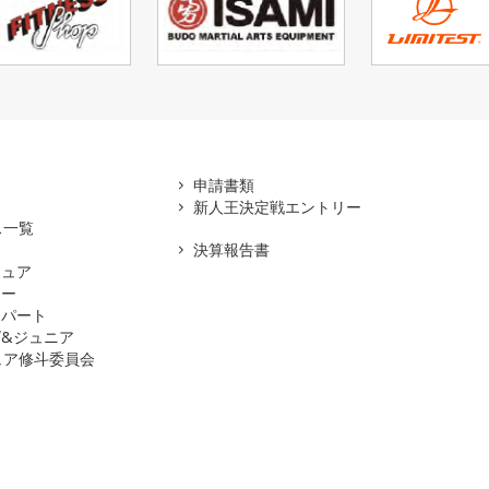
アマ
申請書類
新人王決定戦エントリー
ス一覧
決算報告書
チュア
ナー
スパート
&ジュニア
ュア修斗委員会