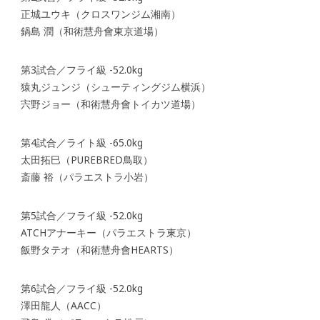
正城ユウキ（クロスワンジム湘南）
鍋島 潤（和術慧舟會東京道場）
第3試合／フライ級 -52.0kg
猿丸ジュンジ（シューティングジム横浜）
宍野ジョー（和術慧舟會トイカツ道場）
第4試合／ライト級 -65.0kg
太田拓巳（PUREBRED鳥取）
斎藤 裕（パラエストラ小岩）
第5試合／フライ級 -52.0kg
ATCHアナーキー（パラエストラ東京）
飯野タテオ（和術慧舟會HEARTS）
第6試合／フライ級 -52.0kg
澤田龍人（AACC）