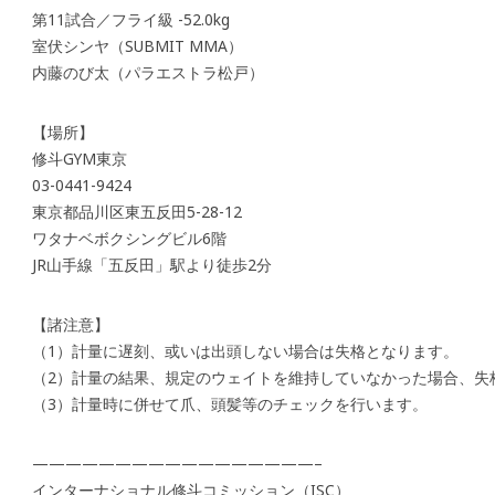
第11試合／フライ級 -52.0kg
室伏シンヤ（SUBMIT MMA）
内藤のび太（パラエストラ松戸）
【場所】
修斗GYM東京
03-0441-9424
東京都品川区東五反田5-28-12
ワタナベボクシングビル6階
JR山手線「五反田」駅より徒歩2分
【諸注意】
（1）計量に遅刻、或いは出頭しない場合は失格となります。
（2）計量の結果、規定のウェイトを維持していなかった場合、失
（3）計量時に併せて爪、頭髪等のチェックを行います。
—————————————————–
インターナショナル修斗コミッション（ISC）