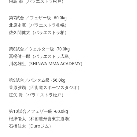
飛鳥 拳（パラエストラ松戸）
第7試合 ／フェザー級 -60.0kg
北原史寛（パラエストラ札幌）
佐久間健太（パラエストラ柏）
第8試合／ウェルター級 -70.0kg
冨樫健一郎（パラエストラ広島）
川名雄生（SHINWA MMA ACADEMY）
第9試合／バンタム級 -56.0kg
菅原雅顕（四街道スポーツスタジオ）
征矢 貴（パラエストラ松戸）
第10試合／フェザー級 -60.0kg
根津優太（和術慧舟會東京道場）
石橋佳太（Duroジム）