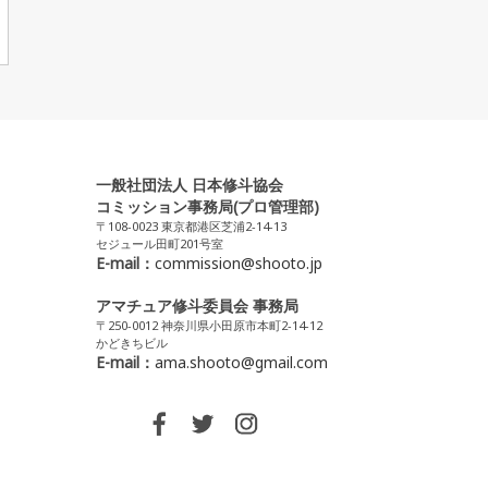
一般社団法人 日本修斗協会
コミッション事務局(プロ管理部)
〒108-0023 東京都港区芝浦2-14-13
セジュール田町201号室
E-mail：
commission@shooto.jp
アマチュア修斗委員会 事務局
〒250-0012 神奈川県小田原市本町2-14-12
かどきちビル
E-mail：
ama.shooto@gmail.com