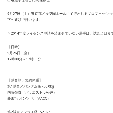
9月27日（土）東京都／後楽園ホールにて行われるプロフェッシ
下の要領で行います。
※2014年度ライセンス申請を済ませていない選手は、試合当日ま
【日時】
9月26日（金）
17時00分～17時30分
【試合順／契約体重】
第1試合／バンタム級 -56.0kg
内藤頌貴（パラエストラ松戸）
藤田“ケオン”寿大（AACC）
第2試合／フライ級 -52.0kg