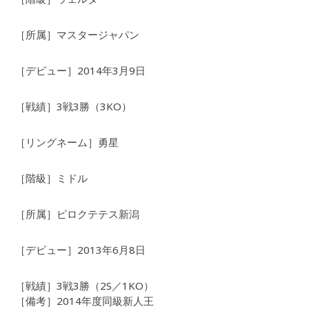
［所属］マスタージャパン
［デビュー］2014年3月9日
［戦績］3戦3勝（3KO）
［リングネーム］勇星
［階級］ミドル
［所属］ピロクテテス新潟
［デビュー］2013年6月8日
［戦績］3戦3勝（2S／1KO）
［備考］2014年度同級新人王