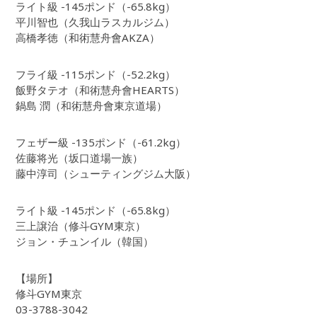
ライト級 -145ポンド（-65.8kg）
平川智也（久我山ラスカルジム）
高橋孝徳（和術慧舟會AKZA）
フライ級 -115ポンド（-52.2kg）
飯野タテオ（和術慧舟會HEARTS）
鍋島 潤（和術慧舟會東京道場）
フェザー級 -135ポンド（-61.2kg）
佐藤将光（坂口道場一族）
藤中淳司（シューティングジム大阪）
ライト級 -145ポンド（-65.8kg）
三上譲治（修斗GYM東京）
ジョン・チュンイル（韓国）
【場所】
修斗GYM東京
03-3788-3042