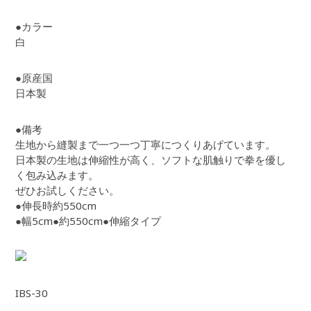
●カラー
白
●原産国
日本製
●備考
生地から縫製まで一つ一つ丁寧につくりあげています。
日本製の生地は伸縮性が高く、ソフトな肌触りで拳を優し
く包み込みます。
ぜひお試しください。
●伸長時約550cm
●幅5cm●約550cm●伸縮タイプ
IBS-30