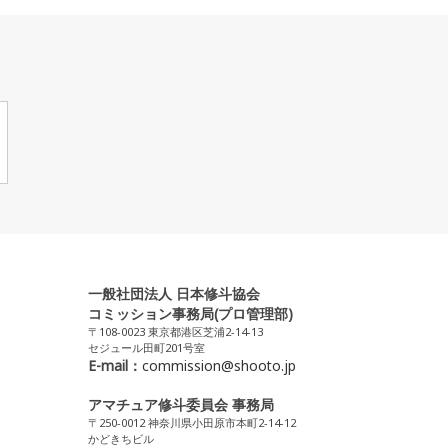
一般社団法人 日本修斗協会
コミッション事務局(プロ管理部)
〒108-0023 東京都港区芝浦2-14-13
セジュール田町201号室
E-mail：
commission@shooto.jp
アマチュア修斗委員会 事務局
〒250-0012 神奈川県小田原市本町2-14-12
かどきちビル