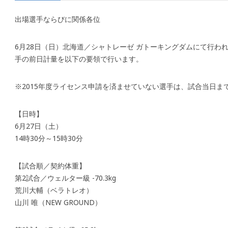
出場選手ならびに関係各位
6月28日（日）北海道／シャトレーゼ ガトーキングダムにて行わ
手の前日計量を以下の要領で行います。
※2015年度ライセンス申請を済ませていない選手は、試合当日ま
【日時】
6月27日（土）
14時30分～15時30分
【試合順／契約体重】
第2試合／ウェルター級 -70.3kg
荒川大輔（ベラトレオ）
山川 唯（NEW GROUND）