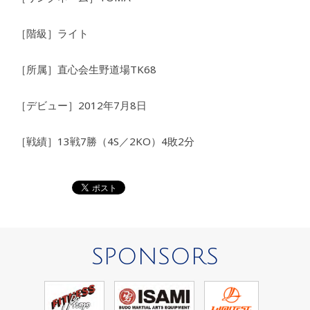
［階級］ライト
［所属］直心会生野道場TK68
［デビュー］2012年7月8日
［戦績］13戦7勝（4S／2KO）4敗2分
SPONSORS