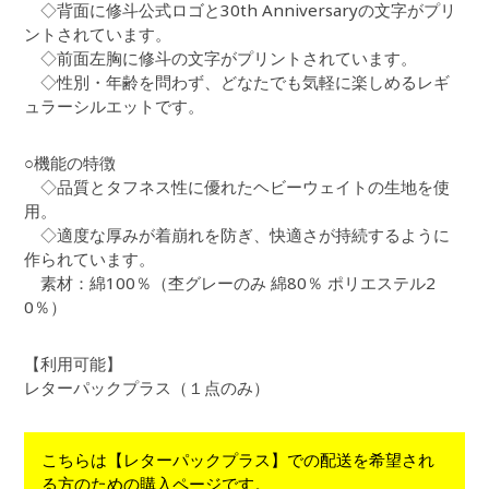
◇背面に修斗公式ロゴと30th Anniversaryの文字がプリ
ントされています。
◇前面左胸に修斗の文字がプリントされています。
◇性別・年齢を問わず、どなたでも気軽に楽しめるレギ
ュラーシルエットです。
○機能の特徴
◇品質とタフネス性に優れたヘビーウェイトの生地を使
用。
◇適度な厚みが着崩れを防ぎ、快適さが持続するように
作られています。
素材：綿100％（杢グレーのみ 綿80％ ポリエステル2
0％）
【利用可能】
レターパックプラス（１点のみ）
こちらは【レターパックプラス】での配送を希望され
る方のための購入ページです。