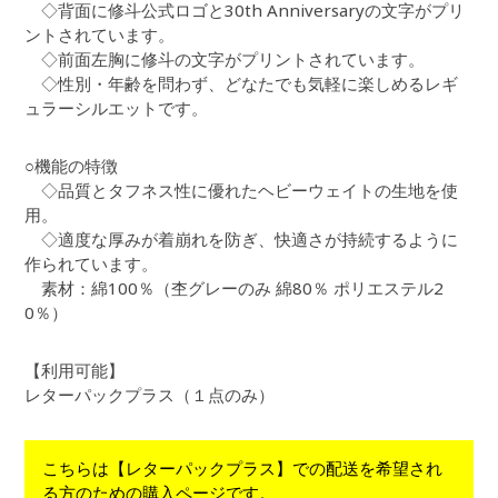
◇背面に修斗公式ロゴと30th Anniversaryの文字がプリ
ントされています。
◇前面左胸に修斗の文字がプリントされています。
◇性別・年齢を問わず、どなたでも気軽に楽しめるレギ
ュラーシルエットです。
○機能の特徴
◇品質とタフネス性に優れたヘビーウェイトの生地を使
用。
◇適度な厚みが着崩れを防ぎ、快適さが持続するように
作られています。
素材：綿100％（杢グレーのみ 綿80％ ポリエステル2
0％）
【利用可能】
レターパックプラス（１点のみ）
こちらは【レターパックプラス】での配送を希望され
る方のための購入ページです。