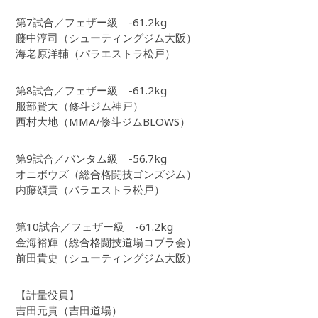
第7試合／フェザー級 -61.2kg
藤中淳司（シューティングジム大阪）
海老原洋輔（パラエストラ松戸）
第8試合／フェザー級 -61.2kg
服部賢大（修斗ジム神戸）
西村大地（MMA/修斗ジムBLOWS）
第9試合／バンタム級 -56.7kg
オニボウズ（総合格闘技ゴンズジム）
内藤頌貴（パラエストラ松戸）
第10試合／フェザー級 -61.2kg
金海裕輝（総合格闘技道場コブラ会）
前田貴史（シューティングジム大阪）
【計量役員】
吉田元貴（吉田道場）