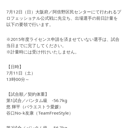
7月12日（日）大阪府／阿倍野区民センターにて行われるプ
ロフェッショナル公式戦に先立ち、出場選手の前日計量を
以下の要領で行います。
※2015年度ライセンス申請を済ませていない選手は、試合
当日までに完了してください。
※計量時には受け付けいたしません。
【日時】
7月11日（土）
13時00分～
【試合順／契約体重】
第1試合／バンタム級 -56.7kg
悠 輝平（パラエストラ愛媛）
谷口No-k友康（TeamFreeStyle）
第2試合／バンタム級 -56.7kg