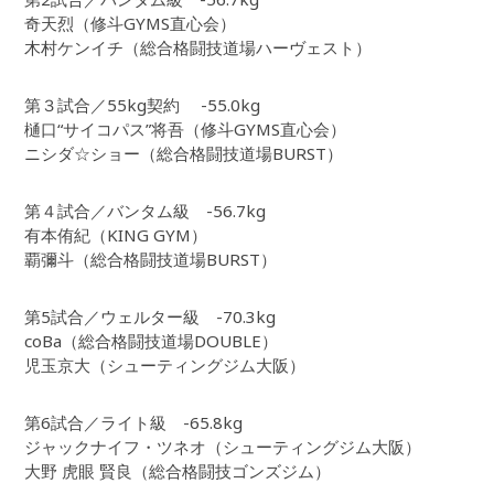
奇天烈（修斗GYMS直心会）
木村ケンイチ（総合格闘技道場ハーヴェスト）
第３試合／55kg契約 -55.0kg
樋口“サイコパス”将吾（修斗GYMS直心会）
ニシダ☆ショー（総合格闘技道場BURST）
第４試合／バンタム級 -56.7kg
有本侑紀（KING GYM）
覇彌斗（総合格闘技道場BURST）
第5試合／ウェルター級 -70.3kg
coBa（総合格闘技道場DOUBLE）
児玉京大（シューティングジム大阪）
第6試合／ライト級 -65.8kg
ジャックナイフ・ツネオ（シューティングジム大阪）
大野 虎眼 賢良（総合格闘技ゴンズジム）