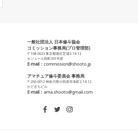
一般社団法人 日本修斗協会
コミッション事務局(プロ管理部)
〒108-0023 東京都港区芝浦2-14-13
セジュール田町201号室
E-mail：
commission@shooto.jp
アマチュア修斗委員会 事務局
〒250-0012 神奈川県小田原市本町2-14-12
かどきちビル
E-mail：
ama.shooto@gmail.com