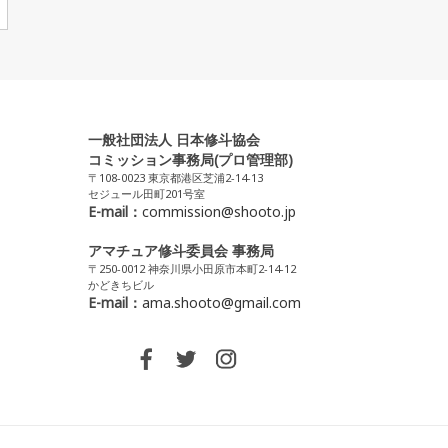
一般社団法人 日本修斗協会
コミッション事務局(プロ管理部)
〒108-0023 東京都港区芝浦2-14-13
セジュール田町201号室
E-mail：
commission@shooto.jp
アマチュア修斗委員会 事務局
〒250-0012 神奈川県小田原市本町2-14-12
かどきちビル
E-mail：
ama.shooto@gmail.com