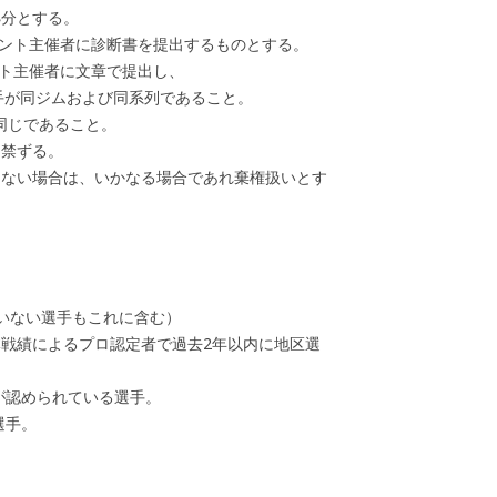
処分とする。
メント主催者に診断書を提出するものとする。
ント主催者に文章で提出し、
手が同ジムおよび同系列であること。
が同じであること。
を禁ずる。
きない場合は、いかなる場合であれ棄権扱いとす
いない選手もこれに含む）
戦績によるプロ認定者で過去2年以内に地区選
が認められている選手。
選手。