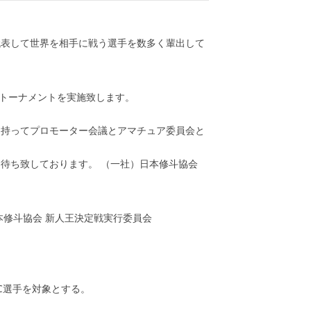
代表して世界を相手に戦う選手を数多く輩出して
定トーナメントを実施致します。
を持ってプロモーター会議とアマチュア委員会と
待ち致しております。 （一社）日本修斗協会
本修斗協会 新人王決定戦実行委員会
スC選手を対象とする。