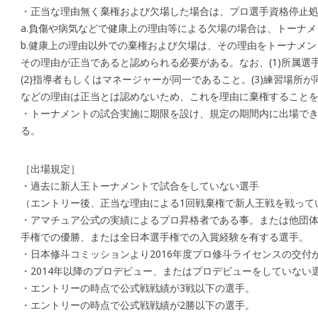
・正当な理由無く棄権および欠場した場合は、プロ選手資格停止
a.負傷や病気などで健康上の理由等による欠場の場合は、トーナ
b.健康上の理由以外での棄権および欠場は、その理由をトーナメ
その理由が正当であると認められる必要がある。なお、(1)所属選
(2)指導者もしくはマネージャーが同一であること。(3)練習場所
などの理由は正当とは認めないため、これを理由に棄権すること
・トーナメントの試合実施に期限を設け、規定の期間内に出場で
る。
［出場規定］
・過去に新人王トーナメントで試合をしていない選手
（エントリー後、正当な理由による1回戦棄権で新人王戦を戦って
・アマチュア公式の実績によるプロ昇格者である事。または他団体
手権での優勝、または全日本選手権での入賞経験を有する選手。
・日本修斗コミッションより2016年度プロ修斗ライセンスの交付
・2014年以降のプロデビュー、またはプロデビューをしていない
・エントリーの時点で公式戦戦績が3戦以下の選手。
・エントリーの時点で公式戦戦績が2勝以下の選手。