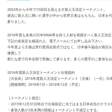
2002年から今年で15回目を迎えます新人王決定トーナメント。
過去に新人王に輝いた選手の中から世界王者はもちろん、日本を
参りました。
2016年度も未来の日本MMA界を担う人材を発掘すべく新人王決
下記の各規定を確認の上、電子メールにてお申し込み下さい。
今年度より主催は実行委員会形式ではなく、日本修斗協会が責任
連携して
新たな形で日本全国で実施して参ります。多くの選手のご参加をお
2016年度新人王決定トーナメント出場規約
［大会名］2016年度新人王決定トーナメント［主催］（一社）日
［開催期間］2016年1月～2016年12月（予定）
［トーナメント規定］
・2015年12月31日時点で出場規定に当てはまる日本在住のクラ
・参加人数が2名未満の階級はトーナメント不成立とする。