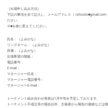
［出場申し込み方法］
下記の事項を全て記入し、メールアドレス（ r.shooto■gmail.co
ださい。
※■を@に変えてください。
氏名：（よみがな）
リングネーム：（よみがな）
所属：（よみがな）
出場希望の階級：
電話番号：
E-mail：
マネージャー氏名：
マネージャー電話番号：
マネージャーE-mail：
トーナメント組み合わせ発表は1月中旬を予定しております。
トーナメント不成立等の場合以外、主催者から報告の連絡などは