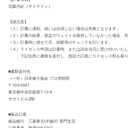
北森代紀（サステイン）
【諸注意】
（１）計量に遅刻、或いは出頭しない場合は失格となります。
（２）計量の結果、規定のウェイトを維持していなかった場合、
（３）計量時に併せて爪、頭髪等のチェックを行います。
（４）ライセンス申請は計量時、または試合当日に受け付けいた
下記住所に書類を送付し、指定の口座にライセンス料を振り
■書類送付先
（一社）日本修斗協会 プロ管轄部
〒104-0061
東京都中央区銀座7-13-6
サガミビル2階
■振込口座
振込銀行 三菱東京UFJ銀行 雷門支店
口座番号 普通0084737