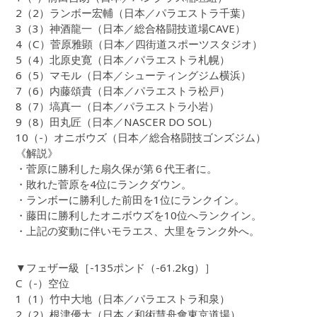
2（2）ランボー宏輔（日本／パラエストラ千葉）
3（3）神酒龍一（日本／総合格闘技道場CAVE）
4（C）菅原雅顕（日本／四街道スポーツスタジオ）
5（4）北原史寛（日本／パラエストラ札幌）
6（5）マモル（日本／シューティングジム横浜）
7（6）内藤頌貴（日本／パラエストラ松戸）
8（7）塙真一（日本／パラエストラ小岩）
9（8）田丸匠（日本／NASCER DO SOL）
10（-）オニボウズ（日本／総合格闘技ゴンズジム）
《解説》
・菅原に勝利した扇久保が第６代王者に。
・敗れた菅原を4位にランクダウン。
・ランボーに勝利した前田を1位にランクイン。
・藤田に勝利したオニボウズを10位へランクイン。
・上記の変動に伴いモラエス、大里をランク外へ。
▼フェザー級［-135ポンド（-61.2kg）］
C（-）空位
1（1）竹中大地（日本／パラエストラ和泉）
2（2）根津優太（日本／和術慧舟會東京道場）