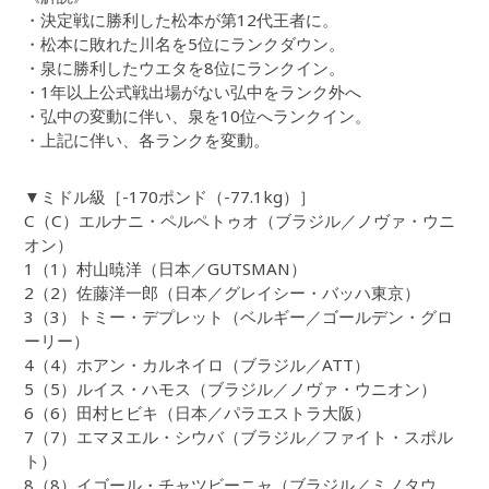
・決定戦に勝利した松本が第12代王者に。
・松本に敗れた川名を5位にランクダウン。
・泉に勝利したウエタを8位にランクイン。
・1年以上公式戦出場がない弘中をランク外へ
・弘中の変動に伴い、泉を10位へランクイン。
・上記に伴い、各ランクを変動。
▼ミドル級［-170ポンド（-77.1kg）］
C（C）エルナニ・ペルペトゥオ（ブラジル／ノヴァ・ウニ
オン）
1（1）村山暁洋（日本／GUTSMAN）
2（2）佐藤洋一郎（日本／グレイシー・バッハ東京）
3（3）トミー・デプレット（ベルギー／ゴールデン・グロ
ーリー）
4（4）ホアン・カルネイロ（ブラジル／ATT）
5（5）ルイス・ハモス（ブラジル／ノヴァ・ウニオン）
6（6）田村ヒビキ（日本／パラエストラ大阪）
7（7）エマヌエル・シウバ（ブラジル／ファイト・スポル
ト）
8（8）イゴール・チャツビーニャ（ブラジル／ミノタウ