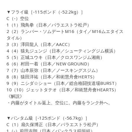
▼フライ級［-115ポンド（-52.2kg）］
C（-）空位
1（1）飛鳥拳（日本／パラエストラ松戸）
2（2）ランバー・ソムデートM16（タイ／M16ムエタイス
タイル）
3（3）澤田龍人（日本／AACC）
4（4）猿丸ジュンジ（日本／シューティングジム横浜）
5（5）正城ユウキ（日本／クロスワンジム湘南）
6（6）村田一着（日本／NEW GROUND）
7（7）山本辰弥（日本／ノースキングスジム）
8（8）猿田洋祐（日本／和術慧舟會HERTS）
9（9）ニシダ☆ショー（日本／総合格闘技道場BURST）
10（10）ジェットタテオ（日本／和術慧舟會HEARTS）
《解説》
・内藤がタイトル返上、空位に。内藤をランク外へ。
▼バンタム級［-125ポンド（-56.7kg）］
C（1）扇久保博正（日本／パラエストラ松戸）
1（-）前田吉朗（日本／パンクラス稲垣組）