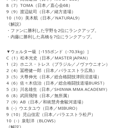
8（7）TOMA（日本／直心会68）
9（9）渡辺紘司（日本／緒方道場）
10（10）美木航（日本／NATURAL9）
《解説》
・ファンに勝利した宇野を2位にランクアップ。
・内藤に勝利した高橋を7位にランクアップ。
▼ウェルター級［-155ポンド（-70.3kg）］
C（1）松本光史（日本／MASTER JAPAN）
1（2）ホニス・トレス（ブラジル／ノヴァウニオン）
2（4）冨樫健一郎（日本／パラエストラ広島）
3（5）大尊伸光（日本／総合格闘技津田沼道場）
4（6）佐々木信治（日本／総合格闘技道場BURST）
5（3）川名雄生（日本／SHINWA MMA ACADEMY）
6（8）武田飛翔（日本／無所属）
7（9）AB（日本／和術慧舟會駿河道場）
8（-）ウエタユウ（日本／MIBURO）
9（10）児山佳宏（日本／パラエストラ松戸）
10（-）泉彰洋（BLOWS）
《解説》