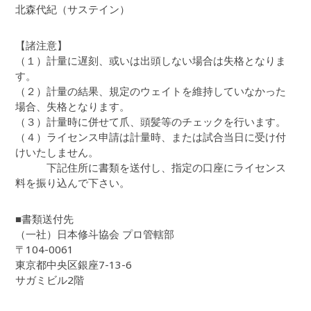
北森代紀（サステイン）
【諸注意】
（１）計量に遅刻、或いは出頭しない場合は失格となりま
す。
（２）計量の結果、規定のウェイトを維持していなかった
場合、失格となります。
（３）計量時に併せて爪、頭髪等のチェックを行います。
（４）ライセンス申請は計量時、または試合当日に受け付
けいたしません。
下記住所に書類を送付し、指定の口座にライセンス
料を振り込んで下さい。
■書類送付先
（一社）日本修斗協会 プロ管轄部
〒104-0061
東京都中央区銀座7-13-6
サガミビル2階