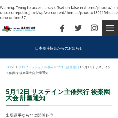
Warning
: Trying to access array offset on false in
/home/jshooto/j-sh
ooto.com/public_html/wp/wp-content/themes/jshooto180115/heade
r.php
on line
37
日本修斗協会からのお知らせ
HOME
プロフェッショナル修斗
プロ・計量通知
5月12日 サステイン
主催興行 後楽園大会 計量通知
5月12日 サステイン主催興行 後楽園
大会 計量通知
出場選手ならびに関係各位