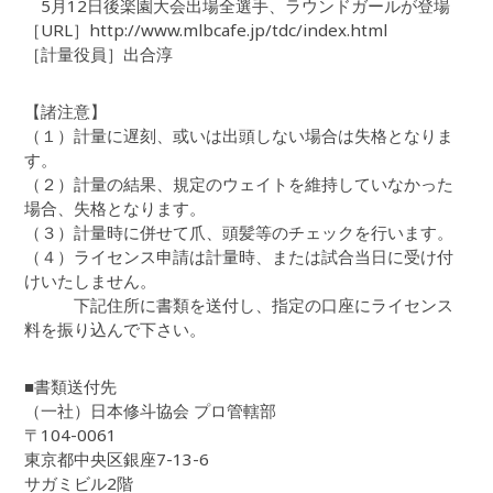
5月12日後楽園大会出場全選手、ラウンドガールが登場
［URL］http://www.mlbcafe.jp/tdc/index.html
［計量役員］出合淳
【諸注意】
（１）計量に遅刻、或いは出頭しない場合は失格となりま
す。
（２）計量の結果、規定のウェイトを維持していなかった
場合、失格となります。
（３）計量時に併せて爪、頭髪等のチェックを行います。
（４）ライセンス申請は計量時、または試合当日に受け付
けいたしません。
下記住所に書類を送付し、指定の口座にライセンス
料を振り込んで下さい。
■書類送付先
（一社）日本修斗協会 プロ管轄部
〒104-0061
東京都中央区銀座7-13-6
サガミビル2階