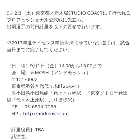
9月2日（土）東京都／新木場STUDIO COASTにて行われる
プロフェッショナル公式戦に先立ち、
出場選手の前日計量を以下の要領で行います。
※2017年度ライセンス申請を済ませていない選手は、試合
当日までに完了してください。
［日 程］9月1日（金）14:00から15:00まで
［会 場］＆MOSH（アンドモッシュ）
〒151-0062
東京都渋谷区元代々木町25-5-1F
※小田急小田原線「代々木八幡駅」／東京メトロ千代田
線「代々木上原駅」より徒歩3分
TEL：03-6804-7256
HP：
http://andmosh.com
［計量役員］TBA
［諸注意］