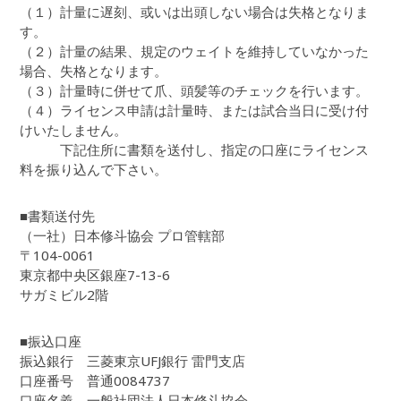
（１）計量に遅刻、或いは出頭しない場合は失格となりま
す。
（２）計量の結果、規定のウェイトを維持していなかった
場合、失格となります。
（３）計量時に併せて爪、頭髪等のチェックを行います。
（４）ライセンス申請は計量時、または試合当日に受け付
けいたしません。
下記住所に書類を送付し、指定の口座にライセンス
料を振り込んで下さい。
■書類送付先
（一社）日本修斗協会 プロ管轄部
〒104-0061
東京都中央区銀座7-13-6
サガミビル2階
■振込口座
振込銀行 三菱東京UFJ銀行 雷門支店
口座番号 普通0084737
口座名義 一般社団法人日本修斗協会