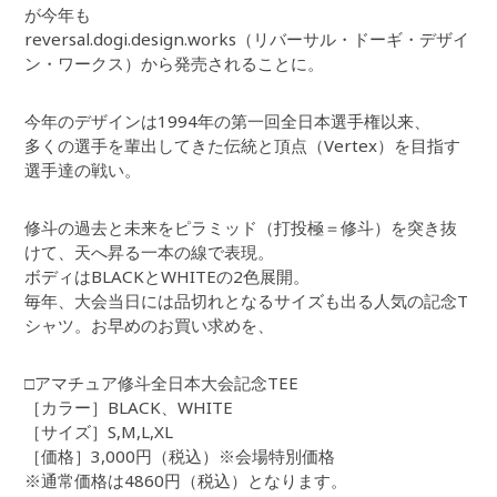
が今年も
reversal.dogi.design.works（リバーサル・ドーギ・デザイ
ン・ワークス）から発売されることに。
今年のデザインは1994年の第一回全日本選手権以来、
多くの選手を輩出してきた伝統と頂点（Vertex）を目指す
選手達の戦い。
修斗の過去と未来をピラミッド（打投極＝修斗）を突き抜
けて、天へ昇る一本の線で表現。
ボディはBLACKとWHITEの2色展開。
毎年、大会当日には品切れとなるサイズも出る人気の記念T
シャツ。お早めのお買い求めを、
□アマチュア修斗全日本大会記念TEE
［カラー］BLACK、WHITE
［サイズ］S,M,L,XL
［価格］3,000円（税込）※会場特別価格
※通常価格は4860円（税込）となります。