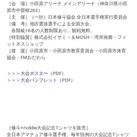
［会 場］小田原アリーナ メインアリーナ（神奈川県小田
原市中曽根263）
［主 催］（一社）日本修斗協会 全日本選手権実行委員会
［備 考］地区選抜選手による全国大会。
各階級16名の人数制限あり。観戦無料。
［特別協賛］株式会社イサミ・＆MOSH・湾岸画廊・フィ
ットネスショップ
［後 援］小田原市・小田原市教育委員会・小田原市体育
協会・FMおだわら
＞＞＞
大会ポスター（PDF）
＞＞＞
大会パンフレット（PDF）
［修斗×rvddw大会記念Tシャツを販売］
全日本アマチュア修斗選手権、毎年恒例の大会記念Tシャツ