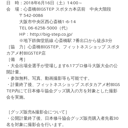
日 時：2018年6月16日（土）14:00～
会 場：心斎橋BIGSTEP スポタカ本店前 中央大階段
〒542-0086
大阪市中央区西心斎橋1-6-14
TEL 06-6258-5000（代）
HP：http://big-step.co.jp/
※地下鉄御堂筋線 心斎橋駅 7番出口から徒歩3分
［協 力］心斎橋BIGSTEP、フィットネスショップ スポタ
カアメ村BIGSTEP店
［備 考］
・大会出場全選手が登場します6.17プロ修斗大阪大会の公
開計量。
・参加無料。写真、動画撮影等も可能です。
・計量終了後、フィットネスショップ スポタカアメ村BIGS
TEP内にて日本修斗協会グッズ購入の方を対象とした撮影
会を実施。
［グッズ販売&撮影会について］
・公開計量終了後、日本修斗協会グッズ販売購入者先着30
名を対象に撮影会を行います。