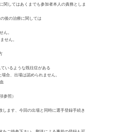
入に関してはあくまでも参加者本人の責務としま
その後の治療に関しては
せん。
きません。
方
れているような既往症がある
た場合、出場は認められません。
血
項参照）
致します、今回の出場と同時に選手登録手続き
１枚をご持参下さい。郵送による事前の登録も可