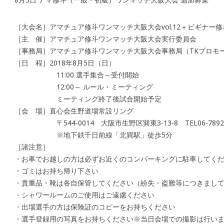
［大会名］アマチュア修斗ワンマッチ大阪大会vol.12＋ビギナー
［主 催］アマチュア修斗ワンマッチ大阪大会実行委員会
［事務局］アマチュア修斗ワンマッチ大阪大会事務局（TKプロモ
［日 程］2018年8月5日（日）
11:00 選手集合～受付開始
12:00～ ルール・ミーティング
ミーティング終了後試合開始予定
［会 場］直心会生野道場常設リング
〒544-0014 大阪市生野区巽東3-13-8 TEL06-7892-
※地下鉄千日前線「北巽駅」徒歩5分
［諸注意］
・お車でお越しの方は必ずお近くのコンパーキングに駐車してく
・ゴミはお持ち帰り下さい
・貴重品・靴は各自保管してください（紛失・盗難等につきまし
・シャワールームのご使用はご遠慮ください
・出場選手の方は保険証のコピーをお持ちください
・選手登録用の写真をお持ちください※当日会場での撮影は行い