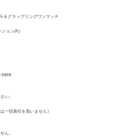
修斗＆グラップリングワンマッチ
ーション内）
6868
ださい。
ては一切責任を負いません）
ません。