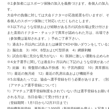
※2.参加者にはスポーツ保険の加入を義務づけます。各個人の加
す。
大会中の負傷に対しては大会ドクターが応急処置を行いますが、
各個人のスポーツ保険にて対応いただくものとします。
※3.以下のような症状および経験がある方の試合出場は受け付けま
また直前のドクター・チェックで異常が認められた方は、出場で
（参加費は返却されます。）予めご了承下さい。
1）過去3ヶ月以内に試合または練習でKOや強いダウンをしている
2）脳出血 3）HIV、B型およびC型肝炎 4）網膜剥離
5）試合出場に充分な視力がない 6）医師に激しい運動を止めら
※4.女子選手に関しては過去3ヶ月以内に下記のような症状があっ
7）妊娠 8）骨盤部の痛み不快感 9）子宮内膜症 10）異常膣出
11）最近の無月経 12）最近の乳房出血および機能不全
※5.出場あたっては、協会へ選手登録を行う必要があります。（別
［アマチュア選手登録について］
1）アマチュア選手登録制度をされていない方は選手登録をお願い
される方は、当日会場にて受け付けます。
（登録期間：1月1日から12月31日まで）
登録費新規登録、更新共に2,000円（新規登録料を廃止）と写真