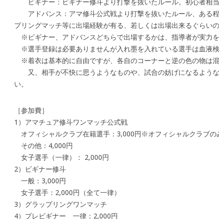
ビギナー：ビギナー修斗より打撃を抜いたルール。初心者相当、
アドバンス：アマ修斗公式戦より打撃を抜いたルール、ある程度
プリングマッチ等に出場経験が有る、若しくは出場出来るぐらいの
※ビギナー、アドバンスどちらで出場するかは、指導者が実力を
※選手登録は必要ありませんが入れ墨を入れている選手は血液検
※着衣は基本的に自由ですが、各自のコーナーと逆の色の物は混
又、相手が不快に思うようなものや、試合の妨げになるような
い。
［参加費］
1）アマチュア修斗ワンマッチ公式戦
オフィシャルクラブ在籍選手：3,000円※オフィシャルクラブの
その他：4,000円
女子選手（一律）： 2,000円
2）ビギナー修斗
一般：3,000円
女子選手：2,000円（全て一律）
3）グラップリングワンマッチ
4）プレビギナー 一律：2,000円