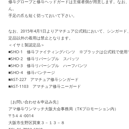
修斗グローブと修斗ヘッドガードは主催者側が用意します。なお
ん。
手足の爪も短く切っておいて下さい。
なお、2015年4月1日よりアマチュア公式戦において、シンガー
定品以外の着用は禁止となります。
＜イサミ製認定品＞
■SHO-1 修斗ファイティングパンツ ※ブラックは公式戦で使
■SHO-2 修斗リバーシブル スパッツ
■SHO-3 修斗リバーシブル ハーフパンツ
■SHO-4 修斗バンテージ
■AST-227 アマチュア修斗シンガード
■AST-1103 アマチュア修斗ニーガード
［お問い合わせ＆申込み先］
アマ修斗ワンマッチ大阪大会事務局（TKプロモーション内）
〒5４４-0014
大阪市生野区巽東３－１３－８