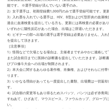
能です。 ※選手登録が済んでいない選手のみ。
2）女子選手は、初期登録費1,000円のみで選手登録可能です。
3）入れ墨を入れている選手は、HIV、B型およびC型肝炎の血液
過去に血液検査を提出している方も、更新には再検査の必要があ
いずれかに陽性反応があった場合、出場はご辞退いただきます。
4）ビギナーの部へ出場の選手は選手登録は必要ありません、入れ
を提出して頂きます。
［注意事項］
1）怪我などで欠場となる場合は、主催者まですみやかに連絡して
また試合前日までに医師の診断書を提出していただきます。診断
びプロ修斗大会への出場が制限されます。
2）本大会に関するあらゆる著作権、肖像権、およびそれらに付帯
ります。
3）いかなる理由があっても一度提出した書類、出場費は一切返却
す。
4）試合順の変更等もあり得るためスパッツ、パンツは必ず赤青両
すねあて、ひざあて、マウスピース、ファウルカップ、グローブ
い。