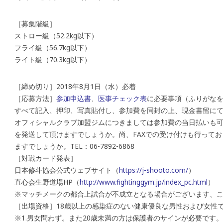
［募集階級］
ストロー級（52.2kg以下）
フライ級（56.7kg以下）
ライト級（70.3kg以下）
［締め切り］2018年8月1日（水）必着
［応募方法］
参加申込書
、
医事チェック表
に必要事項（ふりがなを
すべて記入、押印、写真貼付し、参加費を同封の上、現金書留にて
オフィシャルクラブ加盟ジムにつきましては参加費の当日払いも
を発送して頂けますでしょうか。尚、FAXでの受け付けも行って
ますでしょうか。TEL：06-7892-6868
［対戦カード発表］
日本修斗協会公式ウェブサイト（
https://j-shooto.com/
）
直心会生野道場HP（
http://www.fightinggym.jp/index_pc.html
）
※マッチメークの都合上試合が不成立となる場合がございます、
［出場資格］18歳以上の感染症のない健康優良な男性および女性
※1.男女問わず。また20歳未満の方は保護者のサインが必要です。