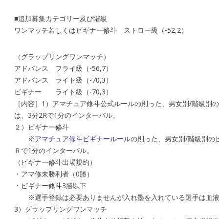
■追加募集カテゴリー及び階級
ワンマッチ若しくはビギナー修斗 ストロー級（-52,2）
（グラップリングワンマッチ）
アドバンス フライ級（-56,7）
アドバンス ライト級（-70,3）
ビギナー ライト級（-70,3）
［内容］1）アマチュア修斗公式ルールの則った、男女別/階級別
は、3分2Rで1分のインターバル。
２）ビギナー修斗
※
アマチュア修斗ビギナールール
の則った、男女別/階級別の
Ｒで1分のインターバル。
（ビギナー修斗出場規約）
・アマ修未勝利者（0勝）
・ビギナー修斗3勝以下
※選手登録は必要ありませんが入れ墨を入れている選手は血液
3）グラップリングワンマッチ