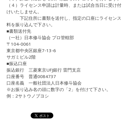
（４）ライセンス申請は計量時、または試合当日に受け付
けいたしません。
下記住所に書類を送付し、指定の口座にライセンス
料を振り込んで下さい。
■書類送付先
（一社）日本修斗協会 プロ管轄部
〒104-0061
東京都中央区銀座7-13-6
サガミビル2階
■振込口座
振込銀行 三菱東京UFJ銀行 雷門支店
口座番号 普通0084737
口座名義 一般社団法人日本修斗協会
※お振り込み名の頭に数字の「2」を付けて下さい。
例：2サトウノブヨシ