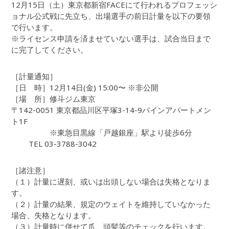
12月15日（土）東京都新宿FACEにて行われるプロフェッシ
ョナル公式戦に先立ち、出場選手の前日計量を以下の要領
で行います。
※ライセンス申請を済ませていない選手は、試合当日まで
に完了してください。
［計量通知］
［日 時］12月14日(金) 15:00〜 ※非公開
［場 所］修斗ジム東京
〒142-0051 東京都品川区平塚3-14-9パインアパートメン
ト1F
※東急目黒線「戸越銀座」駅より徒歩6分
TEL 03-3788-3042
［諸注意］
（１）計量に遅刻、或いは出頭しない場合は失格となりま
す。
（２）計量の結果、規定のウェイトを維持していなかった
場合、失格となります。
（３）計量時に併せて爪、頭髪等のチェックを行います。